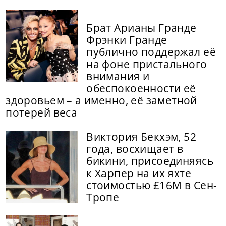
Брат Арианы Гранде
Фрэнки Гранде
публично поддержал её
на фоне пристального
внимания и
обеспокоенности её
здоровьем – а именно, её заметной
потерей веса
Виктория Бекхэм, 52
года, восхищает в
бикини, присоединяясь
к Харпер на их яхте
стоимостью £16M в Сен-
Тропе