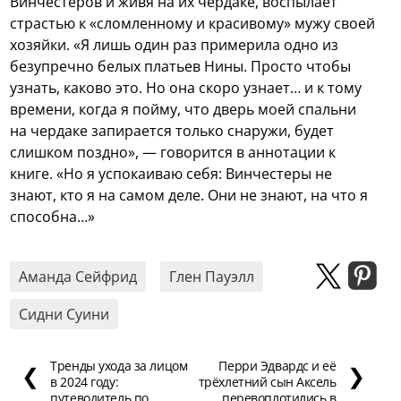
Винчестеров и живя на их чердаке, воспылает
страстью к «сломленному и красивому» мужу своей
хозяйки. «Я лишь один раз примерила одно из
безупречно белых платьев Нины. Просто чтобы
узнать, каково это. Но она скоро узнает… и к тому
времени, когда я пойму, что дверь моей спальни
на чердаке запирается только снаружи, будет
слишком поздно», — говорится в аннотации к
книге. «Но я успокаиваю себя: Винчестеры не
знают, кто я на самом деле. Они не знают, на что я
способна…»
Аманда Сейфрид
Глен Пауэлл
Сидни Суини
Тренды ухода за лицом
Перри Эдвардс и её
❮
❯
в 2024 году:
трёхлетний сын Аксель
путеводитель по
перевоплотились в