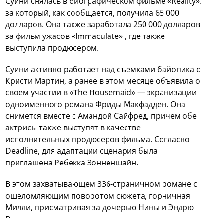
Суини снялась в биографическом фильме «Reality»,
за который, как сообщается, получила 65 000
долларов. Она также заработала 250 000 долларов
за фильм ужасов «Immaculate» , где также
выступила продюсером.
Суини активно работает над съемками байопика о
Кристи Мартин, а ранее в этом месяце объявила о
своем участии в «The Housemaid» — экранизации
одноименного романа Фриды Макфадден. Она
снимется вместе с Амандой Сайфред, причем обе
актрисы также выступят в качестве
исполнительных продюсеров фильма. Согласно
Deadline, для адаптации сценария была
приглашена Ребекка Зонненшайн.
В этом захватывающем 336-страничном романе с
ошеломляющим поворотом сюжета, горничная
Милли, присматривая за дочерью Нины и Эндрю