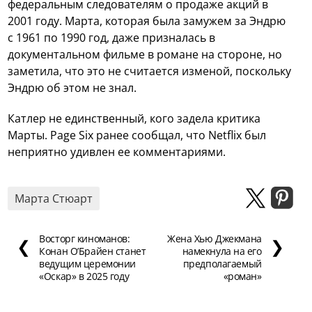
федеральным следователям о продаже акций в
2001 году. Марта, которая была замужем за Эндрю
с 1961 по 1990 год, даже призналась в
документальном фильме в романе на стороне, но
заметила, что это не считается изменой, поскольку
Эндрю об этом не знал.
Катлер не единственный, кого задела критика
Марты. Page Six ранее сообщал, что Netflix был
неприятно удивлен ее комментариями.
Марта Стюарт
Восторг киноманов:
Жена Хью Джекмана
❮
❯
Конан О’Брайен станет
намекнула на его
ведущим церемонии
предполагаемый
«Оскар» в 2025 году
«роман»