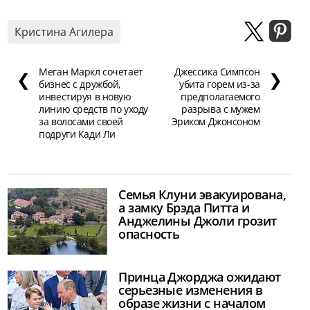
Кристина Агилера
Меган Маркл сочетает
Джессика Симпсон
❮
❯
бизнес с дружбой,
убита горем из-за
инвестируя в новую
предполагаемого
линию средств по уходу
разрыва с мужем
за волосами своей
Эриком Джонсоном
подруги Кади Ли
Семья Клуни эвакуирована,
а замку Брэда Питта и
Анджелины Джоли грозит
опасность
Принца Джорджа ожидают
серьезные изменения в
образе жизни с началом