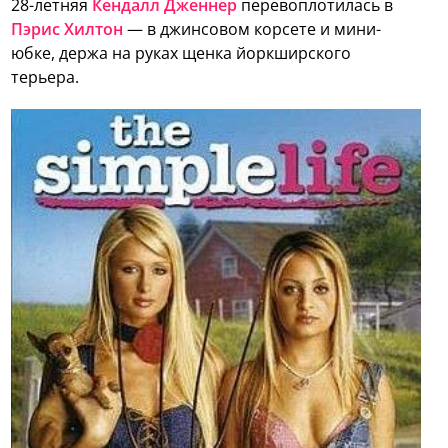
28-летняя
Кендалл Дженнер
перевоплотилась в
Пэрис Хилтон
— в джинсовом корсете и мини-
юбке, держа на руках щенка йоркширского
терьера.