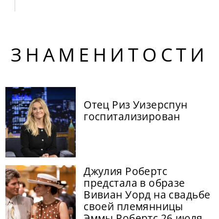
ЗНАМЕНИТОСТИ
Отец Риз Уизерспун
госпитализирован
Джулия Робертс
предстала в образе
Вивиан Уорд на свадьбе
своей племянницы
Эммы Робертс 26 июля