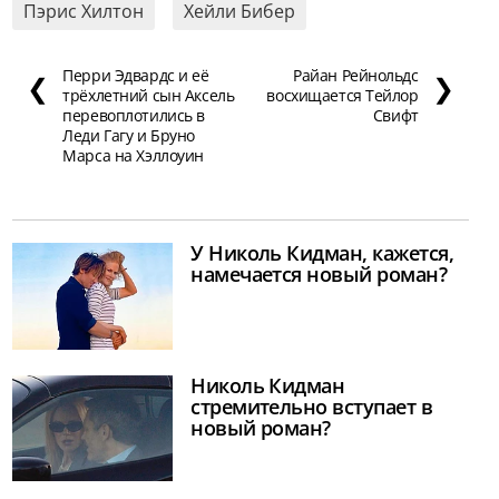
Пэрис Хилтон
Хейли Бибер
Перри Эдвардс и её
Райан Рейнольдс
❮
❯
трёхлетний сын Аксель
восхищается Тейлор
перевоплотились в
Свифт
Леди Гагу и Бруно
Марса на Хэллоуин
У Николь Кидман, кажется,
намечается новый роман?
Николь Кидман
стремительно вступает в
новый роман?