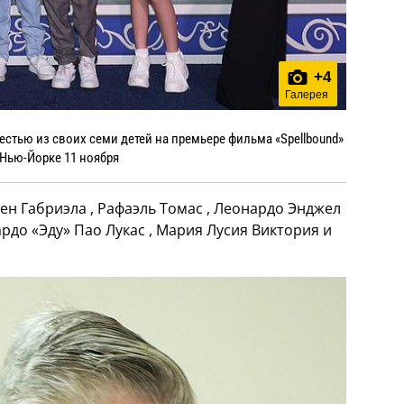
+
4
Галерея
стью из своих семи детей на премьере фильма «Spellbound»
 Нью-Йорке 11 ноября
ен Габриэла , Рафаэль Томас , Леонардо Энджел
ардо «Эду» Пао Лукас , Мария Лусия Виктория и