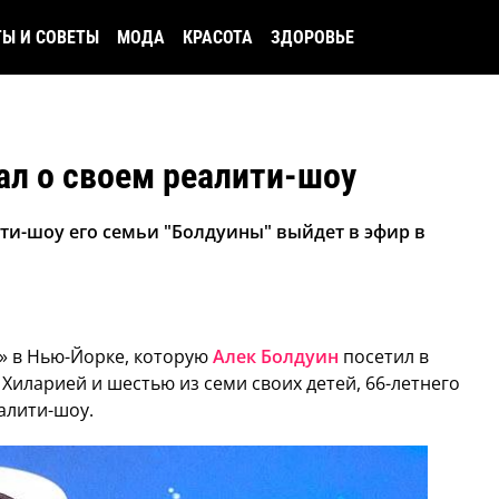
ТЫ И СОВЕТЫ
МОДА
КРАСОТА
ЗДОРОВЬЕ
ал о своем реалити-шоу
ти-шоу его семьи "Болдуины" выйдет в эфир в
» в Нью-Йорке, которую
Алек Болдуин
посетил в
Хиларией и шестью из семи своих детей, 66-летнего
алити-шоу.