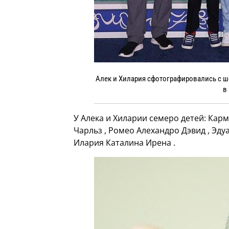
Алек и Хилария сфотографировались с ше
в
У Алека и Хиларии семеро детей: Карм
Чарльз , Ромео Алехандро Дэвид , Эду
Илария Каталина Ирена .