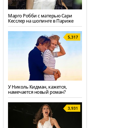
Марго Робби с матерью Сари
Кесслер на шопинге в Париже
5,317
У Николь Кидман, кажется,
намечается новый роман?
3,931