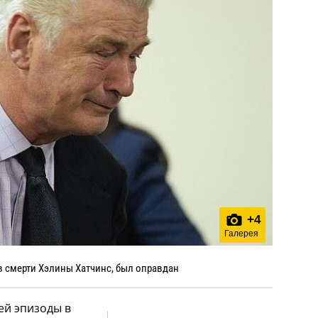
+
4
Галерея
в смерти Хэлины Хатчинс, был оправдан
ей эпизоды в