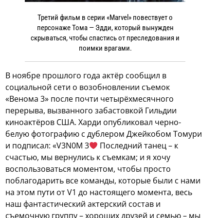
Третий фильм в серии «Marvel» повествует о
персонаже Тома — Эдди, который вынужден
скрываться, чтобы спастись от преследования и
поимки врагами.
В ноябре прошлого года актёр сообщил в
социальной сети о возобновлении съемок
«Венома 3» после почти четырёхмесячного
перерыва, вызванного забастовкой Гильдии
киноактёров США. Харди опубликовал черно-
белую фотографию с дублером Джейкобом Томури
и подписал: «V3N0M 3
Последний танец – к
счастью, мы вернулись к съемкам; и я хочу
воспользоваться моментом, чтобы просто
поблагодарить все команды, которые были с нами
на этом пути от V1 до настоящего момента, весь
наш фантастический актерский состав и
съемочную группу – хороших друзей и семью – мы