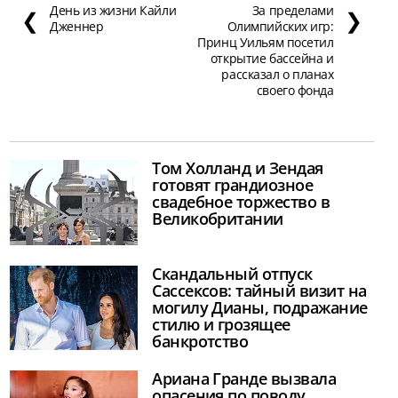
День из жизни Кайли
За пределами
❮
❯
Дженнер
Олимпийских игр:
Принц Уильям посетил
открытие бассейна и
рассказал о планах
своего фонда
Том Холланд и Зендая
готовят грандиозное
свадебное торжество в
Великобритании
Скандальный отпуск
Сассексов: тайный визит на
могилу Дианы, подражание
стилю и грозящее
банкротство
Ариана Гранде вызвала
опасения по поводу