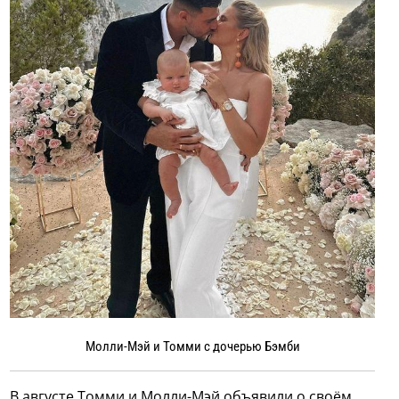
Молли-Мэй и Томми с дочерью Бэмби
В августе Томми и Молли-Мэй объявили о своём