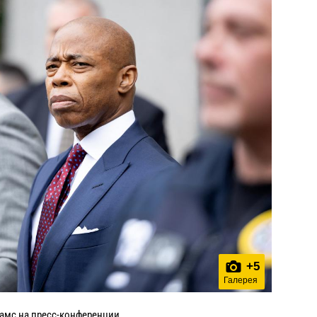
+
5
Галерея
амс на пресс-конференции.