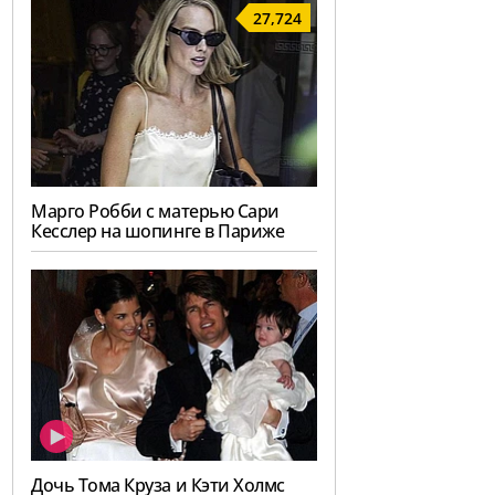
27,724
Марго Робби с матерью Сари
Кесслер на шопинге в Париже
Дочь Тома Круза и Кэти Холмс