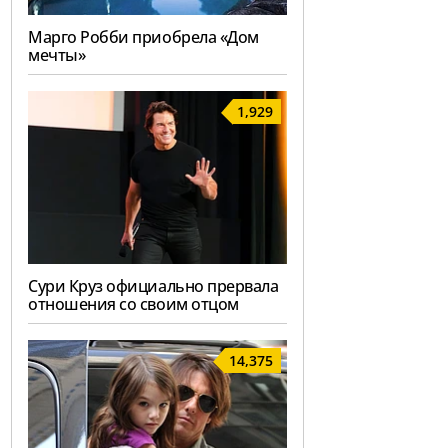
Марго Робби приобрела «Дом
мечты»
1,929
Сури Круз официально прервала
отношения со своим отцом
14,375