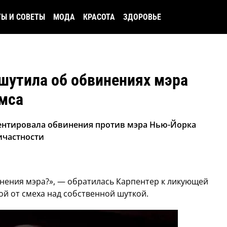
ТЫ И СОВЕТЫ
МОДА
КРАСОТА
ЗДОРОВЬЕ
шутила об обвинениях мэра
мса
нтировала обвинения против мэра Нью-Йорка
ичастности
инения мэра?», — обратилась Карпентер к ликующей
ой от смеха над собственной шуткой.