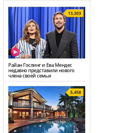
13,303
Райан Гослинг и Ева Мендес
недавно представили нового
члена своей семьи
5,458