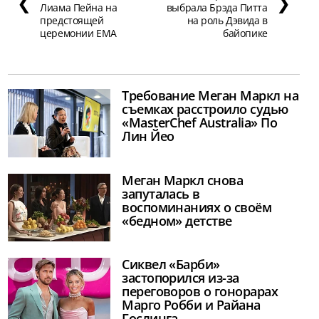
❮
❯
Лиама Пейна на
выбрала Брэда Питта
предстоящей
на роль Дэвида в
церемонии EMA
байопике
Требование Меган Маркл на
съемках расстроило судью
«MasterChef Australia» По
Лин Йео
Меган Маркл снова
запуталась в
воспоминаниях о своём
«бедном» детстве
Сиквел «Барби»
застопорился из-за
переговоров о гонорарах
Марго Робби и Райана
Гослинга