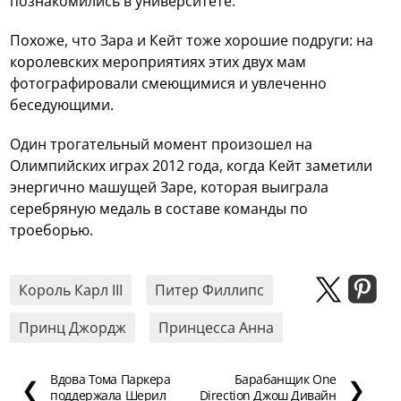
познакомились в университете.
Похоже, что Зара и Кейт тоже хорошие подруги: на
королевских мероприятиях этих двух мам
фотографировали смеющимися и увлеченно
беседующими.
Один трогательный момент произошел на
Олимпийских играх 2012 года, когда Кейт заметили
энергично машущей Заре, которая выиграла
серебряную медаль в составе команды по
троеборью.
Король Карл III
Питер Филлипс
Принц Джордж
Принцесса Анна
Вдова Тома Паркера
Барабанщик One
❮
❯
поддержала Шерил
Direction Джош Дивайн