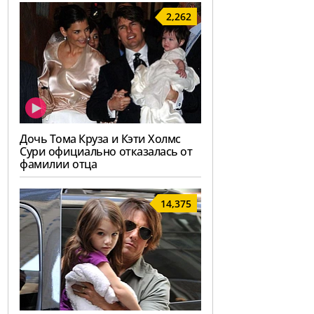
2,262
Дочь Тома Круза и Кэти Холмс
Сури официально отказалась от
фамилии отца
14,375