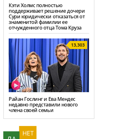
Кэти Холмс полностью
поддерживает решение дочери
Сури юридически отказаться от
знаменитой фамилии ее
отчужденного отца Тома Круза
13,303
Райан Гослинг и Ева Мендес
недавно представили нового
члена своей семьи
НЕТ
ДА