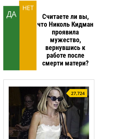
НЕТ
ДА
Считаете ли вы,
что Николь Кидман
проявила
мужество,
вернувшись к
работе после
смерти матери?
27,724