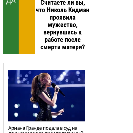
Считаете ли вы,
что Николь Кидман
проявила
мужество,
вернувшись к
работе после
смерти матери?
Ариана Гранде подала в суд на