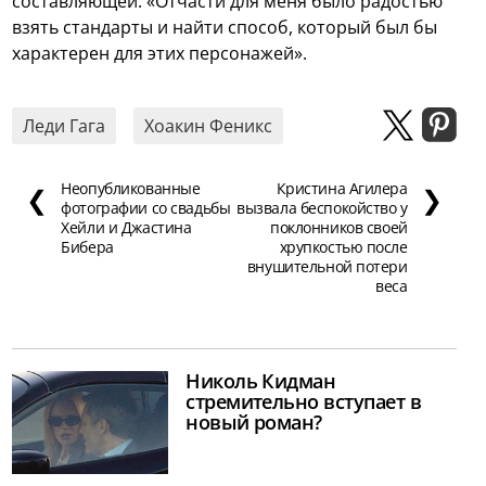
составляющей: «Отчасти для меня было радостью
взять стандарты и найти способ, который был бы
характерен для этих персонажей».
Леди Гага
Хоакин Феникс
Неопубликованные
Кристина Агилера
❮
❯
фотографии со свадьбы
вызвала беспокойство у
Хейли и Джастина
поклонников своей
Бибера
хрупкостью после
внушительной потери
веса
Николь Кидман
стремительно вступает в
новый роман?