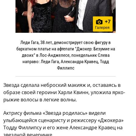
+
7
Галерея
Леди Гага, 38 лет, демонстрирует свою фигуру в
бархатном платье на афтепати "Джокер: Безумие на
двоих" в Лос-Анджелесе, понедельник Слева
направо: Леди Гага, Александра Кравец, Тодд
Филлипс
Звезда сделала неброский макияж и, оставаясь в
образе своей героини Харли Квинн, уложила ярко-
рыжие волосы в легкие волны.
Актрису фильма «Звезда родилась» видели
улыбающейся сценаристу и режиссеру «Джокера»
Тодду Филлипсу и его жене Александре Кравец на
звездной вечеринке.