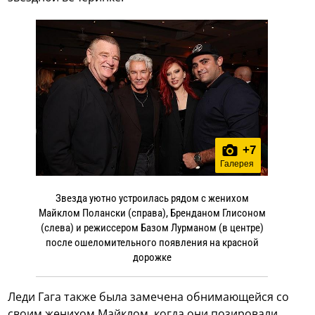
+
7
Галерея
Звезда уютно устроилась рядом с женихом
Майклом Полански (справа), Бренданом Глисоном
(слева) и режиссером Базом Лурманом (в центре)
после ошеломительного появления на красной
дорожке
Леди Гага также была замечена обнимающейся со
своим женихом Майклом, когда они позировали