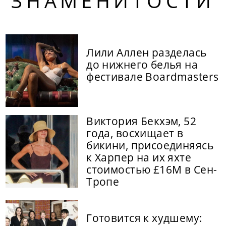
ЗНАМЕНИТОСТИ
Лили Аллен разделась
до нижнего белья на
фестивале Boardmasters
Виктория Бекхэм, 52
года, восхищает в
бикини, присоединяясь
к Харпер на их яхте
стоимостью £16M в Сен-
Тропе
Готовится к худшему: