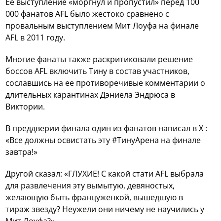
Ее выступление «моргнул и пропустил» перед 100
000 фанатов AFL было жестоко сравнено с
провальным выступлением Мит Лоуфа на финале
AFL в 2011 году.
Многие фанаты также раскритиковали решение
боссов AFL включить Тину в состав участников,
сославшись на ее противоречивые комментарии о
длительных карантинах Дэниела Эндрюса в
Виктории.
В преддверии финала один из фанатов написал в X :
«Все должны освистать эту #ТинуАрена на финале
завтра!»
Другой сказал: «ГЛУХИЕ! С какой стати AFL выбрала
для развлечения эту вымытую, девяностых,
желающую быть француженкой, вышедшую в
тираж звезду? Неужели они ничему не научились у
Мит Лоуфа?»