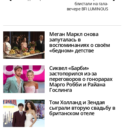
блистали на гала-
вечере BFI LUMINOUS
Меган Маркл снова
запуталась в
воспоминаниях о своём
«бедном» детстве
Сиквел «Барби»
застопорился из-за
переговоров о гонорарах
Марго Робби и Райана
Гослинга
Том Холланд и Зендая
сыграли вторую свадьбу в
британском отеле