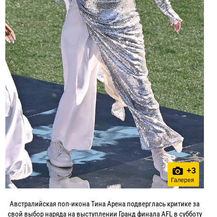
+
3
Галерея
Австралийская поп-икона Тина Арена подверглась критике за
свой выбор наряда на выступлении Гранд финала AFL в субботу