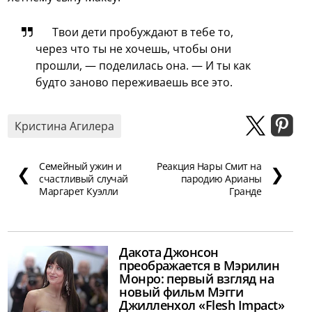
Твои дети пробуждают в тебе то,
через что ты не хочешь, чтобы они
прошли, — поделилась она. — И ты как
будто заново переживаешь все это.
Кристина Агилера
Семейный ужин и
Реакция Нары Смит на
❮
❯
счастливый случай
пародию Арианы
Маргарет Куэлли
Гранде
Дакота Джонсон
преображается в Мэрилин
Монро: первый взгляд на
новый фильм Мэгги
Джилленхол «Flesh Impact»