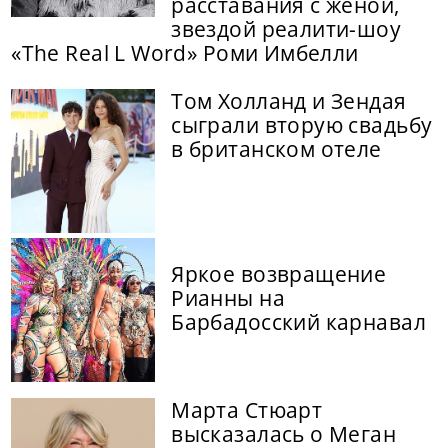
расставания с женой,
звездой реалити-шоу
«The Real L Word» Роми Имбелли
Том Холланд и Зендая
сыграли вторую свадьбу
в британском отеле
Яркое возвращение
Рианны на
Барбадосский карнавал
Марта Стюарт
высказалась о Меган