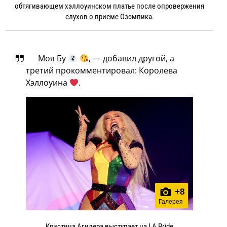
обтягивающем хэллоуинском платье после опровержения
слухов о приеме Озэмпика.
Моя Бу
, — добавил другой, а
третий прокомментировал: Королева
Хэллоуина
.
+
8
Галерея
Кристина Агилера выступает на LA Pride