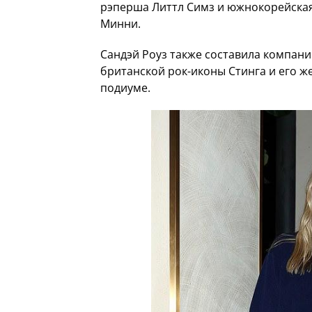
рэперша Литтл Симз и южнокорейская 
Минни.
Сандэй Роуз также составила компани
британской рок-иконы Стинга и его ж
подиуме.