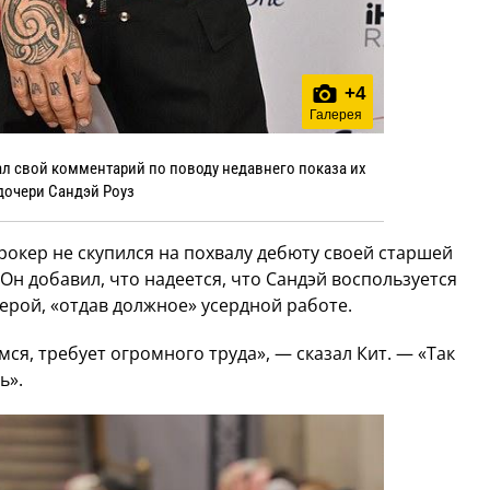
+
4
Галерея
ал свой комментарий по поводу недавнего показа их
дочери Сандэй Роуз
-рокер не скупился на похвалу дебюту своей старшей
Он добавил, что надеется, что Сандэй воспользуется
рой, «отдав должное» усердной работе.
мся, требует огромного труда», — сказал Кит. — «Так
ь».