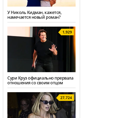
У Николь Кидман, кажется,
намечается новый роман?
1,929
Сури Круз официально прервала
отношения со своим отцом
27,724