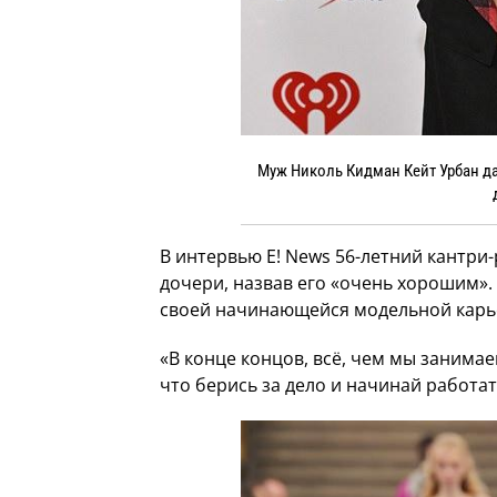
Муж Николь Кидман Кейт Урбан д
В интервью E! News 56-летний кантри
дочери, назвав его «очень хорошим». 
своей начинающейся модельной карье
«В конце концов, всё, чем мы занимае
что берись за дело и начинай работат