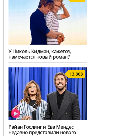
У Николь Кидман, кажется,
намечается новый роман?
13,303
Райан Гослинг и Ева Мендес
недавно представили нового