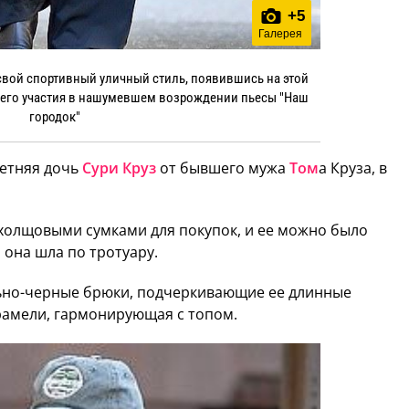
+
5
Галерея
свой спортивный уличный стиль, появившись на этой
воего участия в нашумевшем возрождении пьесы "Наш
городок"
летняя дочь
Сури Круз
от бывшего мужа
Том
а Круза, в
холщовыми сумками для покупок, и ее можно было
 она шла по тротуару.
льно-черные брюки, подчеркивающие ее длинные
арамели, гармонирующая с топом.