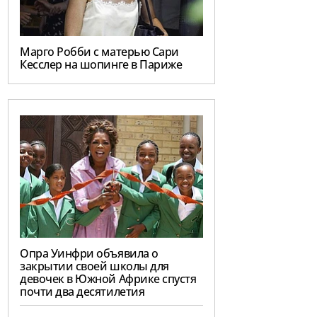
Марго Робби с матерью Сари
Кесслер на шопинге в Париже
Опра Уинфри объявила о
закрытии своей школы для
девочек в Южной Африке спустя
почти два десятилетия