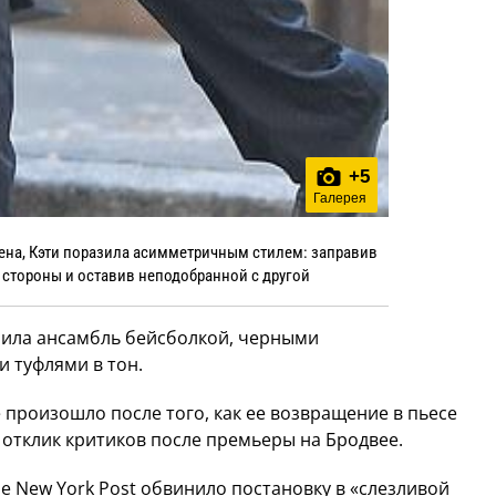
+
5
Галерея
тена, Кэти поразила асимметричным стилем: заправив
 стороны и оставив неподобранной с другой
нила ансамбль бейсболкой, черными
 туфлями в тон.
 произошло после того, как ее возвращение в пьесе
отклик критиков после премьеры на Бродвее.
е New York Post обвинило постановку в «слезливой