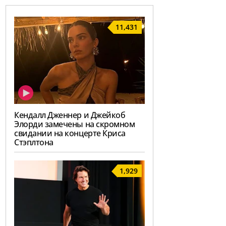
11,431
Кендалл Дженнер и Джейкоб
Элорди замечены на скромном
свидании на концерте Криса
Стэплтона
1,929