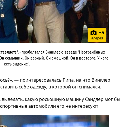
+
5
Галерея
дставляете", - проболтался Винклер о звезде "Неогранённых
 Он семьянин. Он верный. Он смешной. Он в восторге. У него
есть видение".
лось?», — поинтересовалась Рипа, на что Винклер
ставить себе одежду, в которой он снимался.
ь выведать, какую роскошную машину Сэндлер мог бы
о спортивные автомобили его не интересуют.