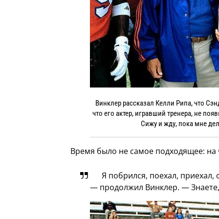
Винклер рассказал Келли Рипа, что Сэн
что его актер, игравший тренера, не появ
Сижу и жду, пока мне дел
Время было не самое подходящее: на 
Я побрился, поехал, приехал,
— продолжил Винклер. — Знаете,