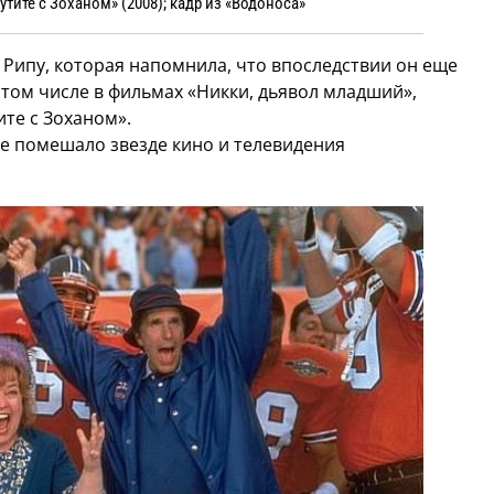
утите с Зоханом» (2008); кадр из «Водоноса»
 Рипу, которая напомнила, что впоследствии он еще
 том числе в фильмах «Никки, дьявол младший»,
ите с Зоханом».
не помешало звезде кино и телевидения