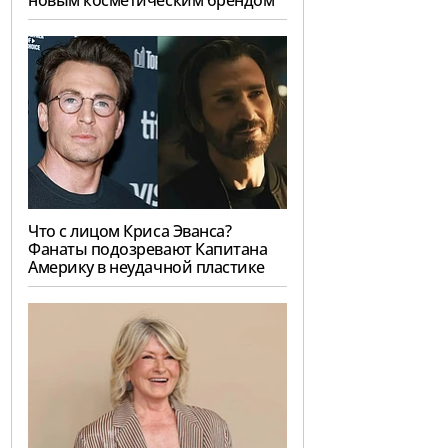
новым косметическим брендом
Что с лицом Криса Эванса?
Фанаты подозревают Капитана
Америку в неудачной пластике