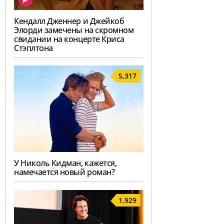
Кендалл Дженнер и Джейкоб
Элорди замечены на скромном
свидании на концерте Криса
Стэплтона
5,317
У Николь Кидман, кажется,
намечается новый роман?
1,929