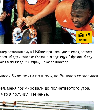
+
5
Галерея
длер позвонил ему в 11:30 вечера накануне съемок, потому
ился. «Я еду и говорю: «Хорошо, я подъеду». Я бреюсь. Я еду.
ают макияж до 3:30 утра», — сказал Винклер.
часах было почти полночь, но Винклер согласился.
 сел, меня гримировали до полчетвертого утра,
 что я получил? Печенье.