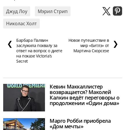
Джуд Лоу
Мэрил Стрип
Николас Холт
Барбара Палвин
Новое путешествие в
❮
❯
заслужила похвалу за
мир «Битлз» от
ответ на вопрос о диете
Мартина Скорсезе
на показе Victoria’s
Secret
Кевин Маккаллистер
возвращается? Маколей
Калкин ведёт переговоры о
продолжении «Один дома»
Марго Робби приобрела
«Дом мечты»