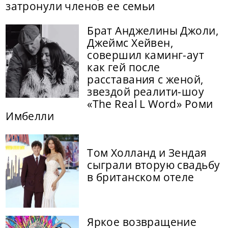
затронули членов ее семьи
Брат Анджелины Джоли,
Джеймс Хейвен,
совершил каминг-аут
как гей после
расставания с женой,
звездой реалити-шоу
«The Real L Word» Роми
Имбелли
Том Холланд и Зендая
сыграли вторую свадьбу
в британском отеле
Яркое возвращение