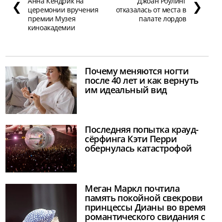
Анна Кендрик на
Джоан Роулинг
❮
❯
церемонии вручения
отказалась от места в
премии Музея
палате лордов
киноакадемии
Почему меняются ногти
после 40 лет и как вернуть
им идеальный вид
Последняя попытка крауд-
сёрфинга Кэти Перри
обернулась катастрофой
Меган Маркл почтила
память покойной свекрови
принцессы Дианы во время
романтического свидания с