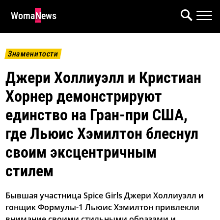
WomaNews
Знаменитости
Джери Холлиуэлл и Кристиан
Хорнер демонстрируют
единство на Гран-при США,
где Льюис Хэмилтон блеснул
своим эксцентричным
стилем
Бывшая участница Spice Girls Джери Холлиуэлл и
гонщик Формулы-1 Льюис Хэмилтон привлекли
внимание своими стильными образами и