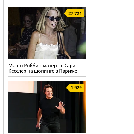
27,724
Марго Робби с матерью Сари
Кесслер на шопинге в Париже
1,929