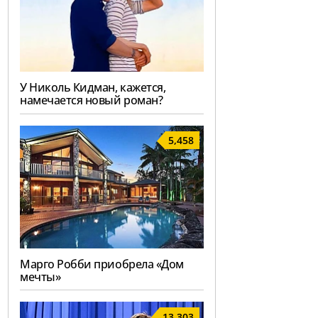
У Николь Кидман, кажется,
намечается новый роман?
5,458
Марго Робби приобрела «Дом
мечты»
13,303