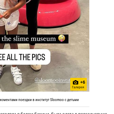
+
6
Галерея
моментами поездки в институт Sloomoo с детьми