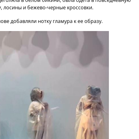
щеголяла в белом бикини, была одета в повседневную
, лосины и бежево-черные кроссовки.
ве добавляли нотку гламура к ее образу.