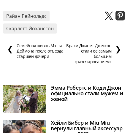
Райан Рейнольдс
Скарлетт Йоханссон
Семейная жизнь Мэтта
Браки Джанет Джексон
❮
❯
Деймона после отъезда
стали ее самым
старшей дочери
большим
«разочарованием»
Эмма Робертс и Коди Джон
официально стали мужем и
женой
Хейли Бибер и Miu Miu
вернули главный аксессуар