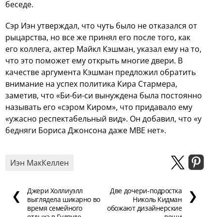
беседе.
Сэр Иэн утверждал, что чуть было не отказался от
рыцарства, но все же принял его после того, как
его коллега, актер Майкл Кэшман, указал ему на то,
что это поможет ему открыть многие двери. В
качестве аргумента Кэшман предложил обратить
внимание на успех политика Кира Стармера,
заметив, что «Би-би-си вынуждена была постоянно
называть его «сэром Киром», что придавало ему
«ужасно респектабельный вид». Он добавил, что «у
бедняги Бориса Джонсона даже MBE нет».
Иэн МакКеллен
Джери Холлиуэлл
Две дочери-подростка
❮
❯
выглядела шикарно во
Николь Кидман
время семейного
обожают дизайнерские
отдыха в Гудвуде
вещи