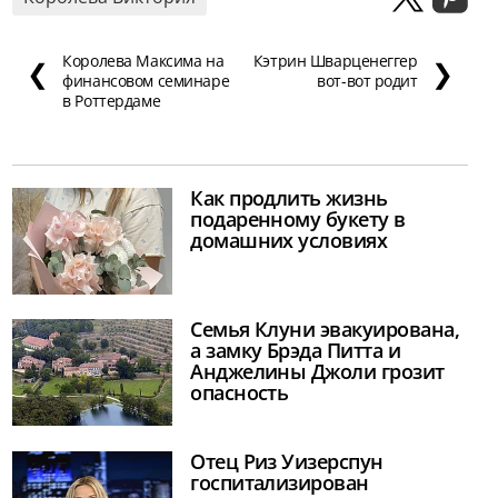
Королева Максима на
Кэтрин Шварценеггер
❮
❯
финансовом семинаре
вот-вот родит
в Роттердаме
Как продлить жизнь
подаренному букету в
домашних условиях
Семья Клуни эвакуирована,
а замку Брэда Питта и
Анджелины Джоли грозит
опасность
Отец Риз Уизерспун
госпитализирован