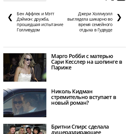
Бен Аффлек и Мэтт
Джери Холлиуэлл
❮
❯
Дэймон: дружба,
выглядела шикарно во
прошедшая испытание
время семейного
Голливудом
отдыха в Гудвуде
Марго Робби с матерью
Сари Кесслер на шопинге в
Париже
Николь Кидман
стремительно вступает в
новый роман?
Бритни Спирс сделала
душераздирающее