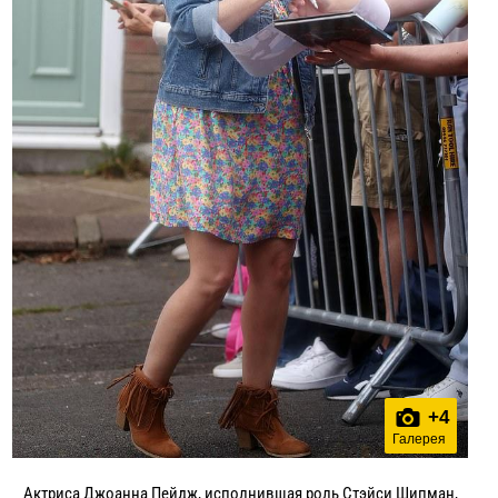
+
4
Галерея
Актриса Джоанна Пейдж, исполнившая роль Стэйси Шипман,