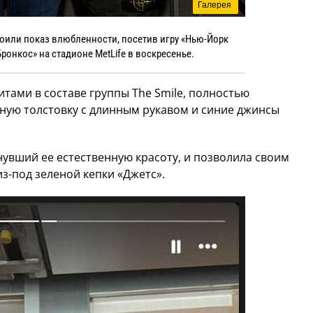
Галерея
роили показ влюбленности, посетив игру «Нью-Йорк
ронкос» на стадионе MetLife в воскресенье.
итами в составе группы The Smile, полностью
еную толстовку с длинным рукавом и синие джинсы
увший ее естественную красоту, и позволила своим
з-под зеленой кепки «Джетс».