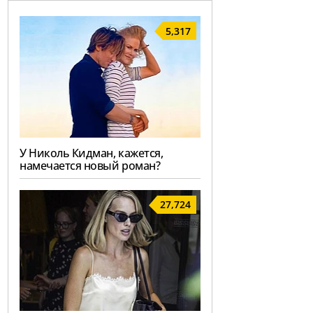
5,317
У Николь Кидман, кажется,
намечается новый роман?
27,724