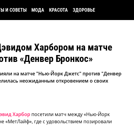
ТЫ И СОВЕТЫ
МОДА
КРАСОТА
ЗДОРОВЬЕ
Дэвидом Харбором на матче
отив «Денвер Бронкос»
сияли на матче "Нью-Йорк Джетс" против "Денвер
оделилась неожиданным откровением о своих
эвид Харбор
посетили матч между «Нью-Йорк
не «МетЛайф», где с удовольствием позировали