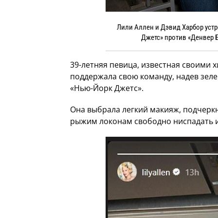
Лили Аллен и Дэвид Харбор уст
Джетс» против «Денвер Б
39-летняя певица, известная своими х
поддержала свою команду, надев зел
«Нью-Йорк Джетс».
Она выбрала легкий макияж, подчеркн
рыжим локонам свободно ниспадать и