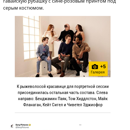
гавайскую рубашку с сине-розовым принтом под
серым костюмом.
+
5
Галерея
К рыжеволосой красавице для портретной сессии
присоединилась остальная часть состава. Слева
направо: Бенджамин Паяк, Том Хиддлстон, Майк
Фланаган, Кейт Сигел и Чиветел Эджиофор