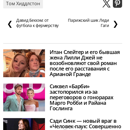
Том Хиддлстон
Давид Бекхэм: от
Парижский шик Леди
❮
❯
футбола к фермерству
Гаги
Итан Слейтер и его бывшая
жена Лилли Джей не
возобновляют свой роман
после его расставания с
Арианой Гранде
Сиквел «Барби»
застопорился из-за
переговоров о гонорарах
Марго Робби и Райана
Гослинга
Сэди Синк — новый враг в
«Человек-паук: Совершенно