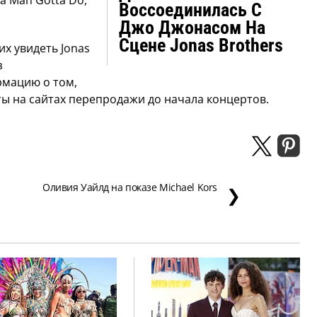
Воссоединилась С
Джо Джонасом На
Сцене Jonas Brothers
х увидеть Jonas
з
рмацию о том,
ы на сайтах перепродажи до начала концертов.
Оливия Уайлд на показе Michael Kors
❯