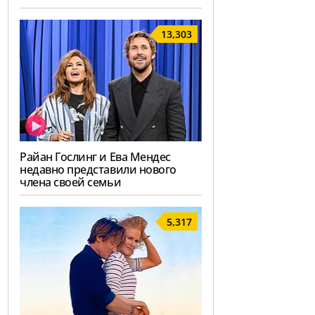
13,303
Райан Гослинг и Ева Мендес
недавно представили нового
члена своей семьи
5,317