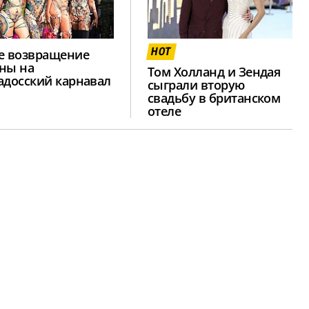
HOT
е возвращение
ны на
Том Холланд и Зендая
адосский карнавал
сыграли вторую
свадьбу в британском
отеле