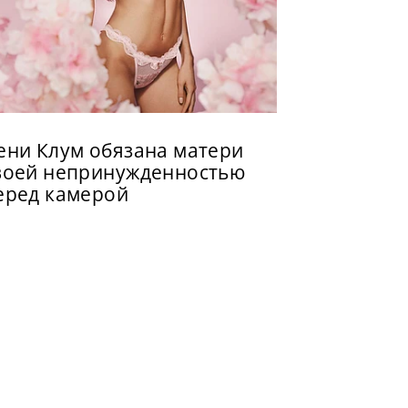
ени Клум обязана матери
воей непринужденностью
еред камерой