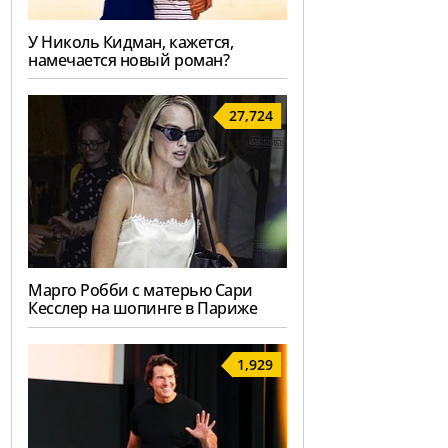
У Николь Кидман, кажется,
намечается новый роман?
27,724
Марго Робби с матерью Сари
Кесслер на шопинге в Париже
1,929