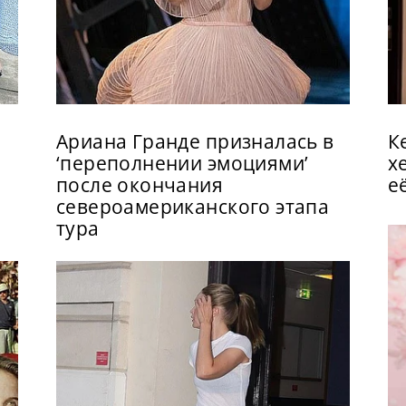
Ариана Гранде призналась в
К
‘переполнении эмоциями’
х
после окончания
е
североамериканского этапа
тура