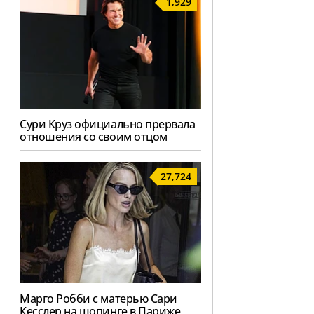
1,929
Сури Круз официально прервала
отношения со своим отцом
27,724
Марго Робби с матерью Сари
Кесслер на шопинге в Париже