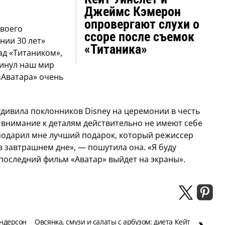
Джеймс Кэмерон
опровергают слухи о
своего
ссоре после съемок
нии 30 лет»
«Титаника»
ад «Титаником»,
кинул наш мир
«Аватара» очень
дивила поклонников Disney на церемонии в честь
и внимание к деталям действительно не имеют себе
ы подарил мне лучший подарок, который режиссер
в завтрашнем дне», — пошутила она. «Я буду
 последний фильм «Аватар» выйдет на экраны».
Андерсон
Овсянка, смузи и салаты с арбузом: диета Кейт