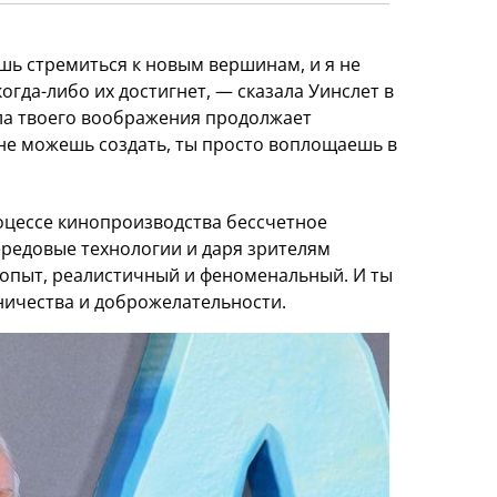
ь стремиться к новым вершинам, и я не
 когда-либо их достигнет, — сказала Уинслет в
ла твоего воображения продолжает
ы не можешь создать, ты просто воплощаешь в
оцессе кинопроизводства бессчетное
ередовые технологии и даря зрителям
пыт, реалистичный и феноменальный. И ты
ничества и доброжелательности.