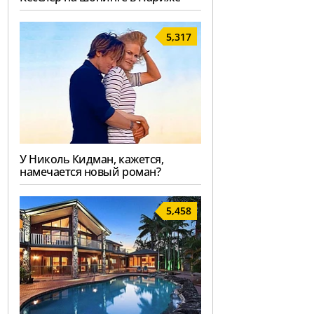
5,317
У Николь Кидман, кажется,
намечается новый роман?
5,458