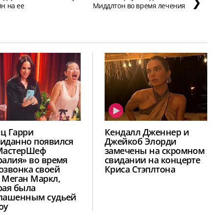
❯
н на ее
Миддлтон во время лечения
ц Гарри
Кендалл Дженнер и
иданно появился
Джейкоб Элорди
МастерШеф
замечены на скромном
ралия» во время
свидании на концерте
озвонка своей
Криса Стэплтона
 Меган Маркл,
рая была
лашенным судьей
оу