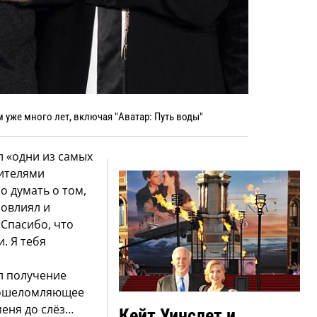
 уже много лет, включая "Аватар: Путь воды"
л «одни из самых
ителями
о думать о том,
повлиял и
«Спасибо, что
. Я тебя
л получение
 ошеломляющее
меня до слёз…
Кейт Уинслет и