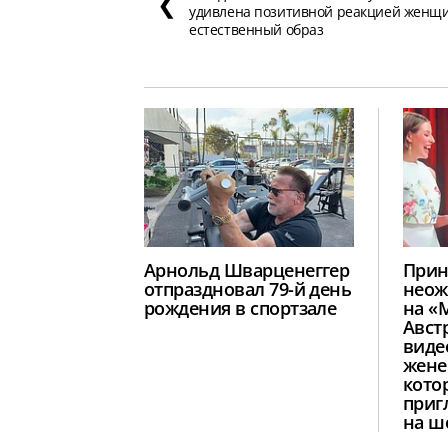
❮
удивлена позитивной реакцией женщи
естественный образ
Арнольд Шварценеггер
Прин
отпраздновал 79-й день
неож
рождения в спортзале
на «
Авст
виде
жене
кото
приг
на ш