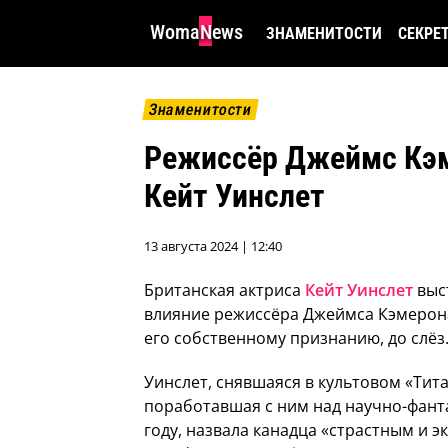
WomaNews
ЗНАМЕНИТОСТИ
СЕКРЕ
Знаменитости
Режиссёр Джеймс Кэм
Кейт Уинслет
13 августа 2024 | 12:40
Британская актриса
Кейт Уинслет
выст
влияние режиссёра Джеймса Кэмерона 
его собственному признанию, до слёз
Уинслет, снявшаяся в культовом «Тита
поработавшая с ним над научно-фант
году, назвала канадца «страстным и 