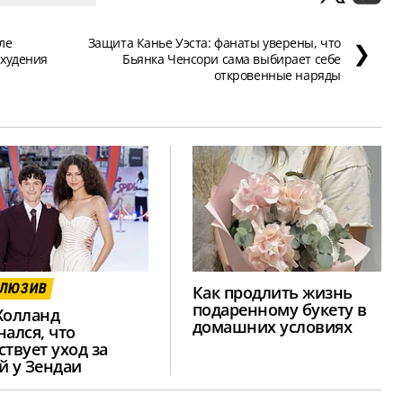
ле
Защита Канье Уэста: фанаты уверены, что
❯
охудения
Бьянка Ченсори сама выбирает себе
откровенные наряды
КЛЮЗИВ
Как продлить жизнь
подаренному букету в
Холланд
домашних условиях
нался, что
ствует уход за
й у Зендаи