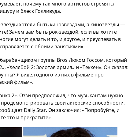
умевает, почему так много артистов стремятся
ишуру и блеск Голливуда.
к-звезды хотели быть кинозвездами, а кинозвезды —
ите! Зачем вам быть рок-звездой, если вы хотите
огие могут делать и то, и другое, и преуспевать в
справляется с обоими занятиями».
 барабанщиком группы Bros Люком Госсом, который
2», «Хеллбой 2: Золотая армия» и «Теккен». Он сказал:
группы? Я видел одного из них в фильме про
еский фильм».
онка 2». Оззи предположил, что музыкантам нужно
ы продемонстрировать свои актерские способности,
сообщает Daily Star. Он заключил: «Попробуйте, и
те это и прекратите».