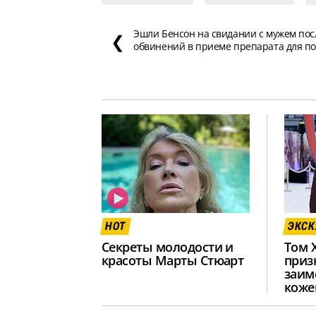
Эшли Бенсон на свидании с мужем пос
❮
обвинений в приеме препарата для п
HOT
ЭКС
Секреты молодости и
Том 
красоты Марты Стюарт
приз
заим
коже