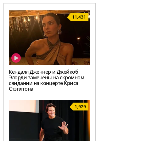
11,431
Кендалл Дженнер и Джейкоб
Элорди замечены на скромном
свидании на концерте Криса
Стэплтона
1,929