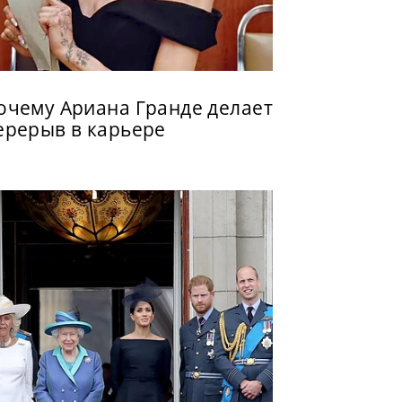
очему Ариана Гранде делает
ерерыв в карьере