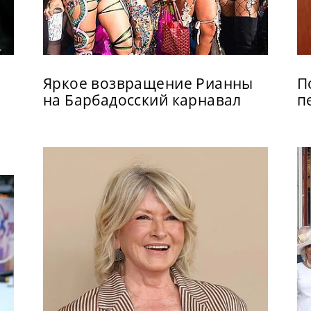
Яркое возвращение Рианны
П
на Барбадосский карнавал
п