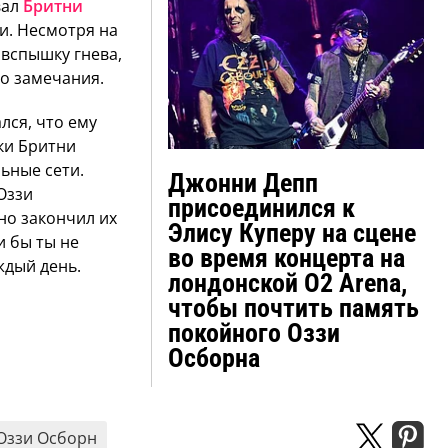
вал
Бритни
и. Несмотря на
 вспышку гнева,
го замечания.
лся, что ему
ки Бритни
льные сети.
Джонни Депп
 Оззи
присоединился к
но закончил их
Элису Куперу на сцене
и бы ты не
во время концерта на
ждый день.
лондонской O2 Arena,
чтобы почтить память
покойного Оззи
Осборна
Оззи Осборн