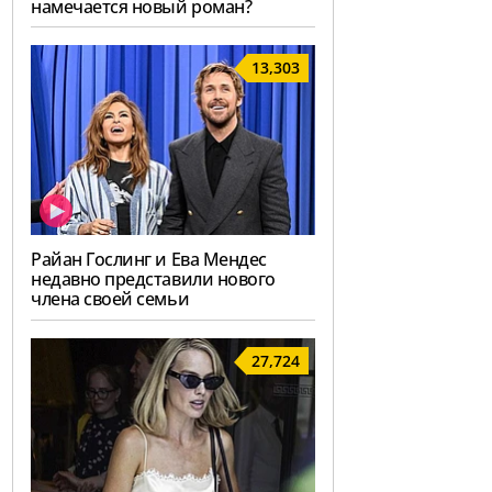
намечается новый роман?
13,303
Райан Гослинг и Ева Мендес
недавно представили нового
члена своей семьи
27,724