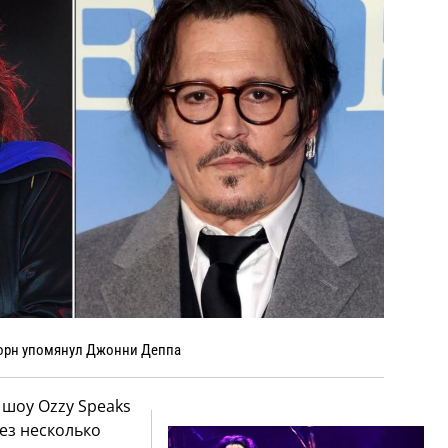
орн упомянул Джонни Деппа
 шоу Ozzy Speaks
рез несколько