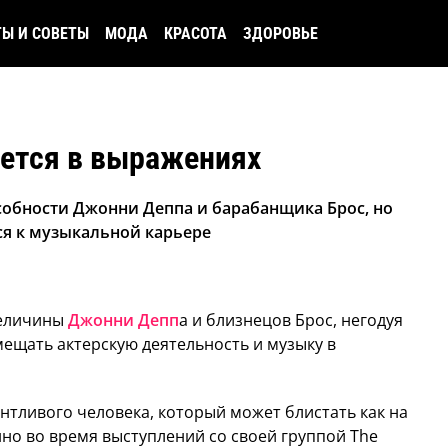
ТЫ И СОВЕТЫ
МОДА
КРАСОТА
ЗДОРОВЬЕ
яется в выражениях
собности Джонни Деппа и барабанщика Брос, но
ся к музыкальной карьере
величины
Джонни Депп
а и близнецов Брос, негодуя
ещать актерскую деятельность и музыку в
антливого человека, который может блистать как на
бенно во время выступлений со своей группой The