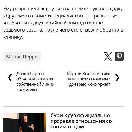
Ему разрешили вернуться на съемочную площадку
«Друзей» со своим «специалистом по трезвости»,
чтобы снять двухсерийный эпизод в конце
седьмого сезона, после чего его отвезли обратно в
клинику.
Мэтью Перри
Долли Партон
Кортни Кокс заметили
❮
❯
объявила о запуске
на веселом свидании с
собственной линии
дочерью Коко Аркетт
косметики
Сури Круз официально
прервала отношения со
своим отцом