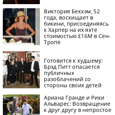
Виктория Бекхэм, 52
года, восхищает в
бикини, присоединяясь
к Харпер на их яхте
стоимостью £16M в Сен-
Тропе
Готовится к худшему:
Брэд Питт опасается
публичных
разоблачений со
стороны своих детей
Ариана Гранде и Рики
Альварес: Возвращение
к друг другу в непростое