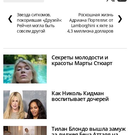
Звезда ситкомов,
Роскошная жизнь
❮
❯
покорившая «Друзей»:
Адриана Портелли: от
Рейчел могла быть
Lamborghini к яхте за
совсем другой
4,3 миллиона долларов
Секреты молодости и
красоты Марты Стюарт
Как Николь Кидман
воспитывает дочерей
Тилан Блондо вышла замуж
за диджея Бена Атталя на