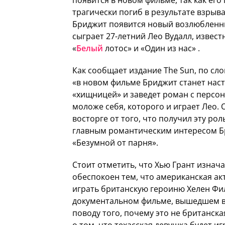
трагически погиб в результате взрыва
Бриджит появится новый возлюбленн
сыграет 27-летний Лео Вудалл, извес
«
Белый
лотос» и «Один из нас» .
Как сообщает издание The Sun, по сл
«в новом фильме Бриджит станет нас
«хищницей» и заведет роман с персо
моложе себя, которого и играет Лео. 
восторге от того, что получил эту роль
главным романтическим интересом Б
«Безумной от парня».
Стоит отметить, что Хью Грант изнач
обеспокоен тем, что американская ак
играть британскую героиню Хелен Фил
документальном фильме, вышедшем в 2
поводу того, почему это не британска
о том, что техасская девушка будет иг