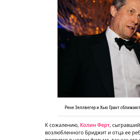
Рене Зеллвегер и Хью Грант сближаю
К сожалению,
Колин Ферт
, сыгравший
возлюбленного Бриджит и отца ее реб
появится в новом фильме, так как его