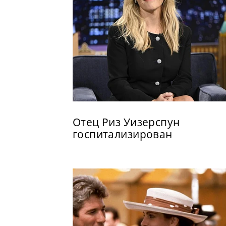
Отец Риз Уизерспун
госпитализирован