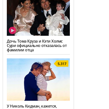
Дочь Тома Круза и Кэти Холмс
Сури официально отказалась от
фамилии отца
5,317
У Николь Кидман, кажется,