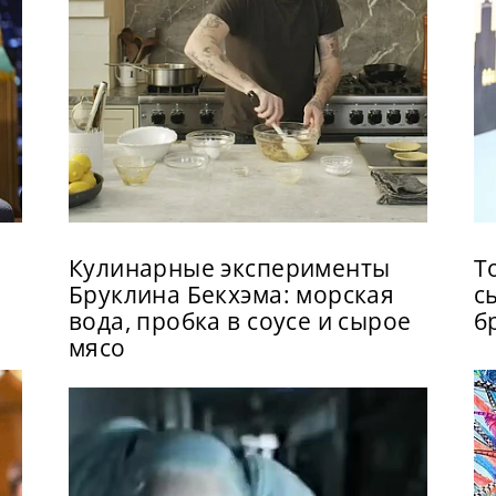
Кулинарные эксперименты
Т
Бруклина Бекхэма: морская
с
вода, пробка в соусе и сырое
б
мясо