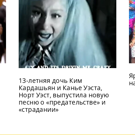
Я
13-летняя дочь Ким
н
Кардашьян и Канье Уэста,
Норт Уэст, выпустила новую
песню о «предательстве» и
«страдании»