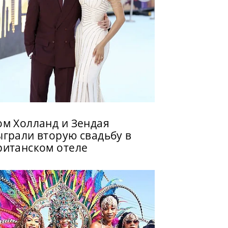
ом Холланд и Зендая
ыграли вторую свадьбу в
ританском отеле