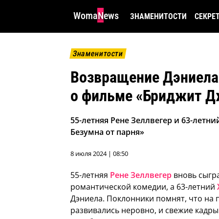
WomaNews
ЗНАМЕНИТОСТИ
СЕКРЕ
Знаменитости
Возвращение Дэниела
о фильме «Бриджит Дж
55-летняя Рене Зеллвегер и 63-летн
Безумна от парня»
8 июля 2024 | 08:50
55-летняя
Рене Зеллвегер
вновь сыгр
романтической комедии, а 63-летний
Дэниела. Поклонники помнят, что на
развивались неровно, и свежие кадр