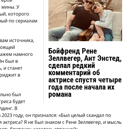
 мины. У
ый, которого
тный по сериалам
овам источника,
тоящей
Бойфренд Рене
нажем намного
Зеллвегер, Ант Энстед,
Он был в
сделал редкий
, и станет
комментарий об
риджит в
актрисе спустя четыре
года после начала их
романа
ально был
триса будет
динг. В
023 году, он признался: «Был целый скандал по
я актриса? Я не был знаком с Рене Зеллвегер, и мысль
рать британку, казалась странной».