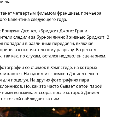
иела.
» станет четвертым фильмом франшизы, премьера
ого Валентина следующего года.
к Бриджит Джонс», «Бриджит Джонс: Грани
рители следили за бурной личной жизнью Бриджит. В
ел попадали в различные передряги, включая
 привела к окончательному разрыву. В третьем
, так как, по слухам, остался недоволен сценарием.
фотографии со съемок в Хэмпстеде, на которых
 сближаются. На одном из снимков Дэниел нежно
 для поцелуя. На других фотографиях пара
лонников. Но, как это часто бывает с этой парой,
у ними вспыхивает ссора, после которой Дэниел
т с тоской наблюдает за ним.