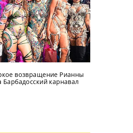
ркое возвращение Рианны
а Барбадосский карнавал