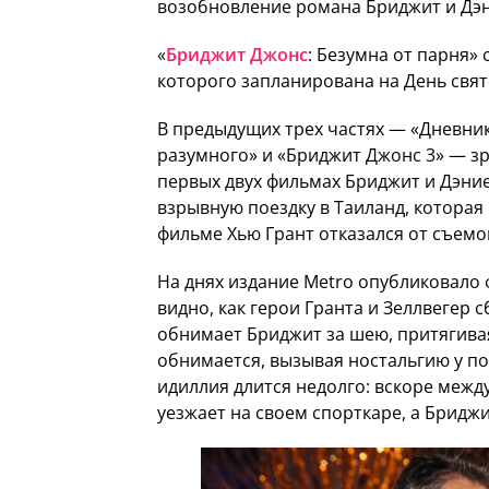
возобновление романа Бриджит и Дэн
«
Бриджит Джонс
: Безумна от парня
которого запланирована на День свят
В предыдущих трех частях — «Дневни
разумного» и «Бриджит Джонс 3» — з
первых двух фильмах Бриджит и Дэни
взрывную поездку в Таиланд, которая
фильме Хью Грант отказался от съемок
На днях издание Metro опубликовало 
видно, как герои Гранта и Зеллвегер
обнимает Бриджит за шею, притягивая
обнимается, вызывая ностальгию у пок
идиллия длится недолго: вскоре межд
уезжает на своем спорткаре, а Бриджи