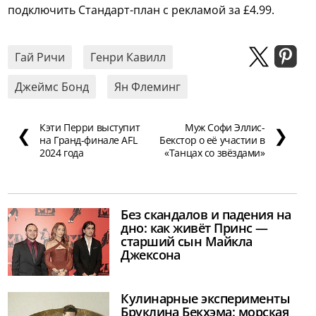
подключить Стандарт-план с рекламой за £4.99.
Гай Ричи
Генри Кавилл
Джеймс Бонд
Ян Флеминг
Кэти Перри выступит
Муж Софи Эллис-
❮
❯
на Гранд-финале AFL
Бекстор о её участии в
2024 года
«Танцах со звёздами»
Без скандалов и падения на
дно: как живёт Принс —
старший сын Майкла
Джексона
Кулинарные эксперименты
Бруклина Бекхэма: морская