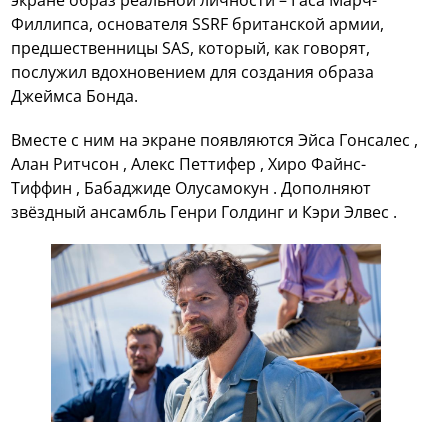
экране образ реальной личности – Гаса Марч-
Филлипса, основателя SSRF британской армии,
предшественницы SAS, который, как говорят,
послужил вдохновением для создания образа
Джеймса Бонда.
Вместе с ним на экране появляются Эйса Гонсалес ,
Алан Ритчсон , Алекс Петтифер , Хиро Файнс-
Тиффин , Бабаджиде Олусамокун . Дополняют
звёздный ансамбль Генри Голдинг и Кэри Элвес .