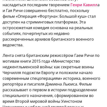
насладиться последним творением
Генри Кавилл
а
и Гая Ричи совершенно бесплатно, поскольку
фильм «Операция «Фортуна»: Большой куш» стал
доступен на стриминговых платформах. Эта
остросюжетная комедия основана на реальных
событиях, почерпнутых из недавно
рассекреченных архивов британского военного
ведомства.
Лента снята британским режиссёром Гаем Ричи по
мотивам книги 2015 года «Министерство
неджентльменской войны: как секретные воины
Черчилля подожгли Европу и положили начало
современным спецоперациям» историка, военного
репортёра и писателя Дэмиена Льюиса. Фильм
рассказывает о первом в истории подразделении
специального назначения, сформированном во
время Второй мировой войны Уинстоном