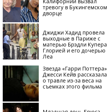
Калифорнии вызвал
тревогу в Букингемском
дворце
Джиджи Хадид провела
выходные в Париже с
матерью Брэдли Купера
Глорией и его дочерью
Леа
Звезда «Гарри Поттера»
Джесси Кейв рассказала
о травле из-за веса на
съемках этого фильма
Младшая дочь Брюса