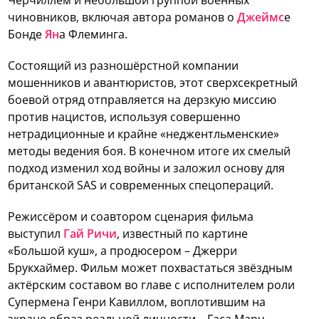
Черчиллем и небольшой группой военных
чиновников, включая автора романов о
Джеймс
е
Бонде
Ян
а Флеминга.
Состоящий из разношёрстной компании
мошенников и авантюристов, этот сверхсекретный
боевой отряд отправляется на дерзкую миссию
против нацистов, используя совершенно
нетрадиционные и крайне «неджентльменские»
методы ведения боя. В конечном итоге их смелый
подход изменил ход войны и заложил основу для
британской SAS и современных спецопераций.
Режиссёром и соавтором сценария фильма
выступил
Гай Ричи
, известный по картине
«Большой куш», а продюсером – Джерри
Брукхаймер. Фильм может похвастаться звёздным
актёрским составом во главе с исполнителем роли
Супермена Генри Кавиллом, воплотившим на