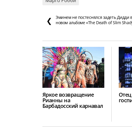
Марго Робби
Эминем не постеснялся задеть Дидди 
❮
новом альбоме «The Death of Slim Shad
Яркое возвращение
Отец
Рианны на
госп
Барбадосский карнавал