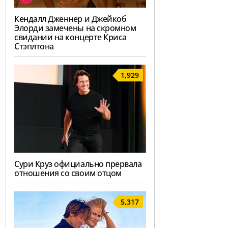
Кендалл Дженнер и Джейкоб
Элорди замечены на скромном
свидании на концерте Криса
Стэплтона
1,929
Сури Круз официально прервала
отношения со своим отцом
5,317