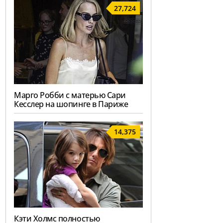
27,724
Марго Робби с матерью Сари
Кесслер на шопинге в Париже
14,375
Кэти Холмс полностью