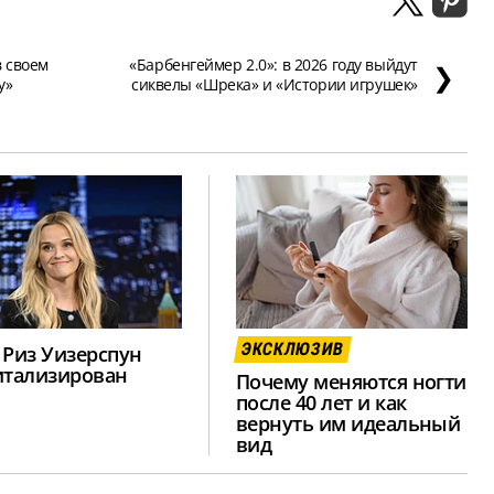
в своем
«Барбенгеймер 2.0»: в 2026 году выйдут
❯
y»
сиквелы «Шрека» и «Истории игрушек»
ЭКСКЛЮЗИВ
 Риз Уизерспун
итализирован
Почему меняются ногти
после 40 лет и как
вернуть им идеальный
вид