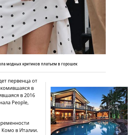
ила модных критиков платьем в горошек
дет первенца от
акомившаяся в
ившаяся в 2016
нала People,
беременности
 Комо в Италии.