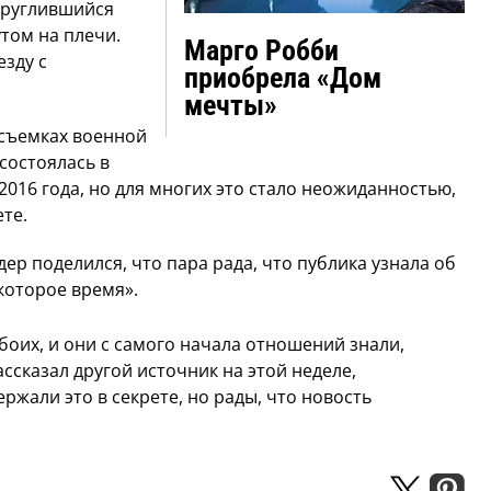
круглившийся
утом на плечи.
Марго Робби
зду с
приобрела «Дом
мечты»
съемках военной
состоялась в
2016 года, но для многих это стало неожиданностью,
ете.
ер поделился, что пара рада, что публика узнала об
которое время».
боих, и они с самого начала отношений знали,
ассказал другой источник на этой неделе,
ржали это в секрете, но рады, что новость