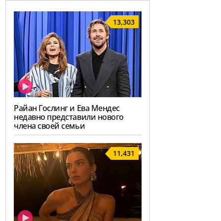
13,303
Райан Гослинг и Ева Мендес
недавно представили нового
члена своей семьи
11,431