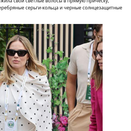
ложила свои светлые волосы в прямую прическу,
еребряные серьги-кольца и черные солнцезащитные