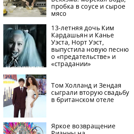
пробка в соусе и сырое
мясо
13-летняя дочь Ким
Кардашьян и Канье
Уэста, Норт Уэст,
выпустила новую песню
о «предательстве» и
«страдании»
Том Холланд и Зендая
сыграли вторую свадьбу
в британском отеле
Яркое возвращение
Рианны на