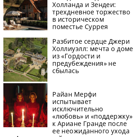
Холланда и Зендеи:
трехдневное торжество
в историческом
поместье Суррея
Разбитое сердце Джери
Холлиуэлл: мечта о доме
из «Гордости и
предубеждения» не
сбылась
Райан Мерфи
испытывает
исключительно
«любовь» и «поддержку»
к Ариане Гранде после
ее неожиданного ухода