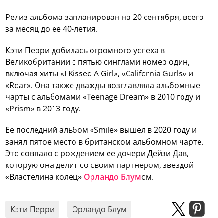
Релиз альбома запланирован на 20 сентября, всего
за месяц до ее 40-летия.
Кэти Перри добилась огромного успеха в
Великобритании с пятью синглами номер один,
включая хиты «I Kissed A Girl», «California Gurls» и
«Roar». Она также дважды возглавляла альбомные
чарты с альбомами «Teenage Dream» в 2010 году и
«Prism» в 2013 году.
Ее последний альбом «Smile» вышел в 2020 году и
занял пятое место в британском альбомном чарте.
Это совпало с рождением ее дочери Дейзи Дав,
которую она делит со своим партнером, звездой
«Властелина колец»
Орландо Блум
ом.
Кэти Перри
Орландо Блум