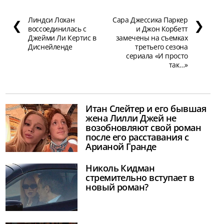
Линдси Лохан
Сара Джессика Паркер
❮
❯
воссоединилась с
и Джон Корбетт
Джейми Ли Кертис в
замечены на съемках
Диснейленде
третьего сезона
сериала «И просто
так…»
Итан Слейтер и его бывшая
жена Лилли Джей не
возобновляют свой роман
после его расставания с
Арианой Гранде
Николь Кидман
стремительно вступает в
новый роман?