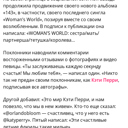
продолжила продвижение своего нового альбома
«143», в частности, своего последнего сингла
«Woman’s World», позируя вместе со своим
возлюбленным. В подписи к публикации она
написала: «WOMAN’S WORLD: сестра/мать/
партнерша/тетушка/королева…
Поклонники наводнили комментарии
восторженными отзывами о фотографиях и видео
певицы. «Ты заслуживаешь каждую секунду
счастья! Мы любим тебя», — написал один. «Никто
так не предан своим поклонникам, как
Кэти Перри
,
подписывая все автографы».
Другой добавил: «Это мир Кэти Перри, и нам
повезло, что мы в нем живем». Кто-то еще сказал:
«@orlandobloom — счастливец, что у него есть
@katyperry». Пятый написал: «Эти счастливые
летние флюиды такие милые».