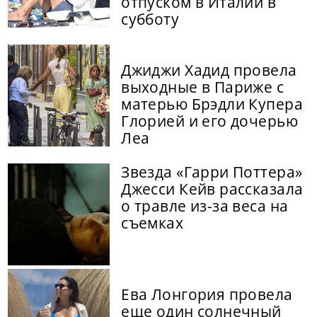
отпуском в Италии в
субботу
Джиджи Хадид провела
выходные в Париже с
матерью Брэдли Купера
Глорией и его дочерью
Леа
Звезда «Гарри Поттера»
Джесси Кейв рассказала
о травле из-за веса на
съемках
Ева Лонгория провела
еще один солнечный