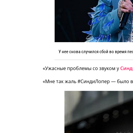
У нее снова случился сбой во время песн
«Ужасные проблемы со звуком у
Синд
«Мне так жаль #СиндиЛопер — было ви