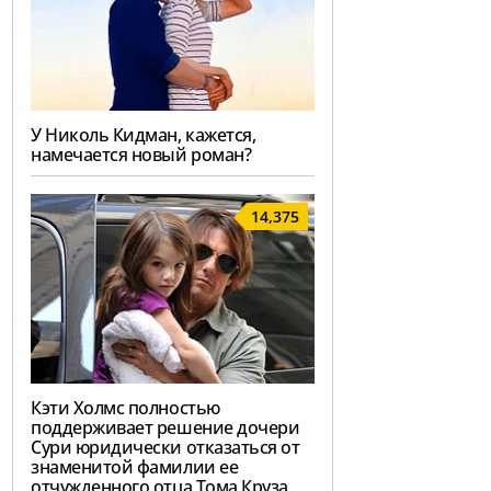
У Николь Кидман, кажется,
намечается новый роман?
14,375
Кэти Холмс полностью
поддерживает решение дочери
Сури юридически отказаться от
знаменитой фамилии ее
отчужденного отца Тома Круза