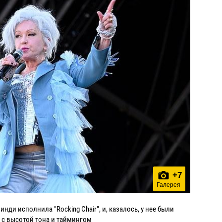
+
7
Галерея
нди исполнила "Rocking Chair", и, казалось, у нее были
с высотой тона и таймингом