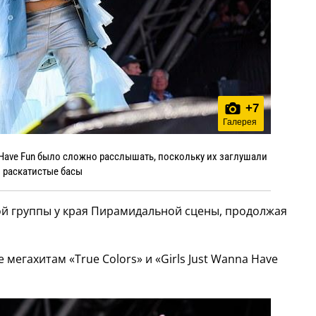
+
7
Галерея
a Have Fun было сложно расслышать, поскольку их заглушали
раскатистые басы
й группы у края Пирамидальной сцены, продолжая
мегахитам «True Colors» и «Girls Just Wanna Have