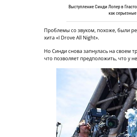
Выступление Синди Лопер в Гластон
как серьезные
Проблемы со звуком, похоже, были ре
хита «I Drove All Night».
Но Синди снова запнулась на своем тре
что позволяет предположить, что у н