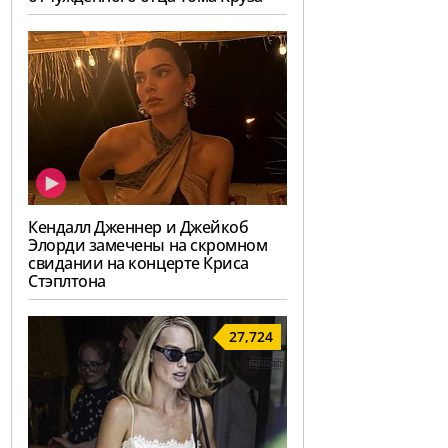
Кендалл Дженнер и Джейкоб
Элорди замечены на скромном
свидании на концерте Криса
Стэплтона
27,724