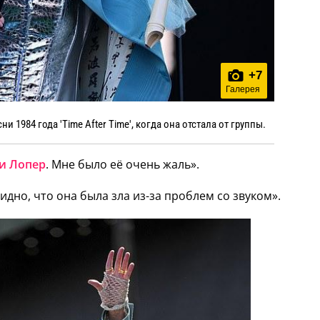
+
7
Галерея
и 1984 года 'Time After Time', когда она отстала от группы.
и Лопер
. Мне было её очень жаль».
дно, что она была зла из-за проблем со звуком».