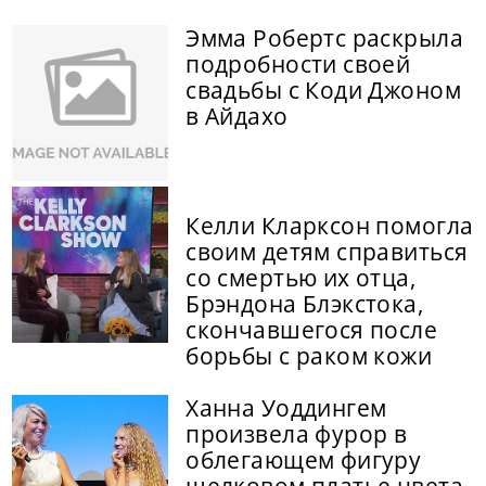
Эмма Робертс раскрыла
подробности своей
свадьбы с Коди Джоном
в Айдахо
Келли Кларксон помогла
своим детям справиться
со смертью их отца,
Брэндона Блэкстока,
скончавшегося после
борьбы с раком кожи
Ханна Уоддингем
произвела фурор в
облегающем фигуру
шелковом платье цвета