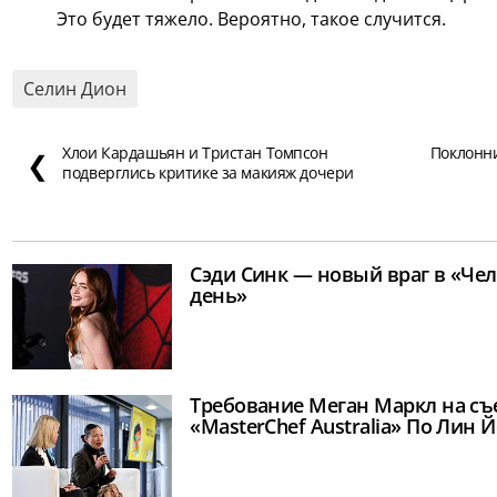
Это будет тяжело. Вероятно, такое случится.
Селин Дион
Хлои Кардашьян и Тристан Томпсон
Поклонни
❮
подверглись критике за макияж дочери
Сэди Синк — новый враг в «Че
день»
Требование Меган Маркл на съ
«MasterChef Australia» По Лин 