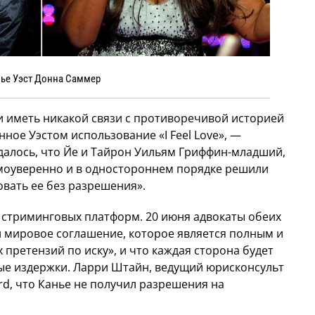
ье Уэст Донна Саммер
и иметь никакой связи с противоречивой историей
ное Уэстом использование «I Feel Love», —
рждалось, что Йе и Тайрон Уильям Гриффин-младший,
«самоуверенно и в одностороннем порядке решили
зовать ее без разрешения».
х стриминговых платформ. 20 июня адвокаты обеих
и мировое соглашение, которое является полным и
претензий по иску», и что каждая сторона будет
ые издержки. Ларри Штайн, ведущий юрисконсульт
rd, что Канье не получил разрешения на