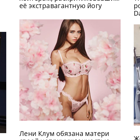
её экстравагантную йогу
р
D
Лени Клум обязана матери
Ж