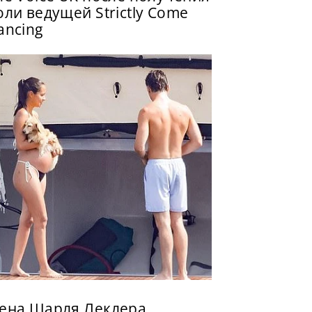
оли ведущей Strictly Come
ancing
ена Шарля Леклера