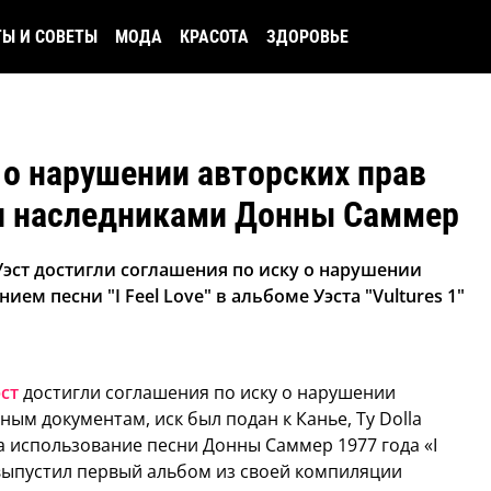
ТЫ И СОВЕТЫ
МОДА
КРАСОТА
ЗДОРОВЬЕ
 о нарушении авторских прав
и наследниками Донны Саммер
эст достигли соглашения по иску о нарушении
ием песни "I Feel Love" в альбоме Уэста "Vultures 1"
ст
достигли соглашения по иску о нарушении
ным документам, иск был подан к Канье, Ty Dolla
за использование песни Донны Саммер 1977 года «I
р выпустил первый альбом из своей компиляции