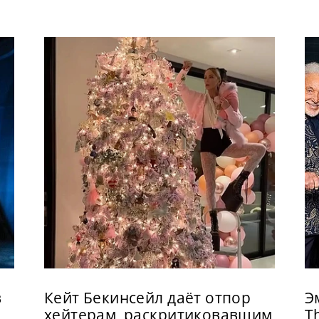
в
Кейт Бекинсейл даёт отпор
Э
хейтерам, раскритиковавшим
T