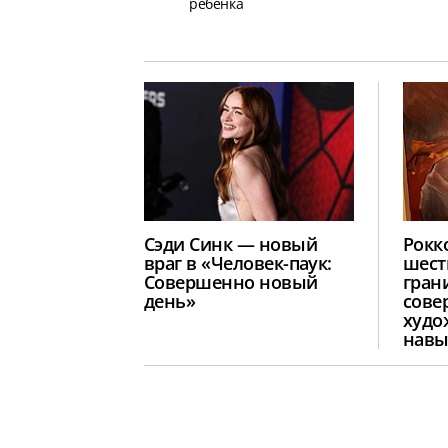
ребенка
Сэди Синк — новый
Рокк
враг в «Человек-паук:
шест
Совершенно новый
гран
день»
сове
худо
навы