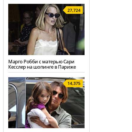
27,724
Марго Робби с матерью Сари
Кесслер на шопинге в Париже
14,375