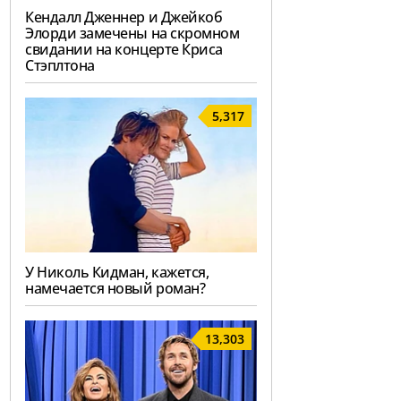
Кендалл Дженнер и Джейкоб
Элорди замечены на скромном
свидании на концерте Криса
Стэплтона
5,317
У Николь Кидман, кажется,
намечается новый роман?
13,303