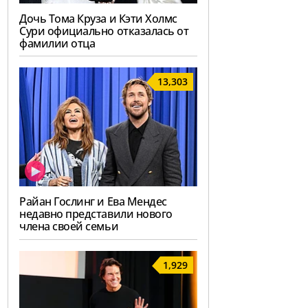
Дочь Тома Круза и Кэти Холмс
Сури официально отказалась от
фамилии отца
13,303
Райан Гослинг и Ева Мендес
недавно представили нового
члена своей семьи
1,929