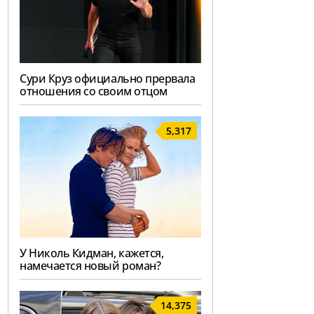
Сури Круз официально прервала
отношения со своим отцом
5,317
У Николь Кидман, кажется,
намечается новый роман?
14,375