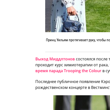
Принц Уильям протягивает руку, чтобы по
Выход Миддлтонов
состоялся после т
проходит курс химиотерапии от рака
время парада Trooping the Colour
в су
Последнее публичное появление Кэро
рождественском концерте в Вестминст