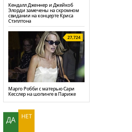
Кендалл Дженнер и Джейкоб
Элорди замечены на скромном
свидании на концерте Криса
Стэплтона
27,724
Марго Робби с матерью Сари
Кесслер на шопинге в Париже
НЕТ
ДА