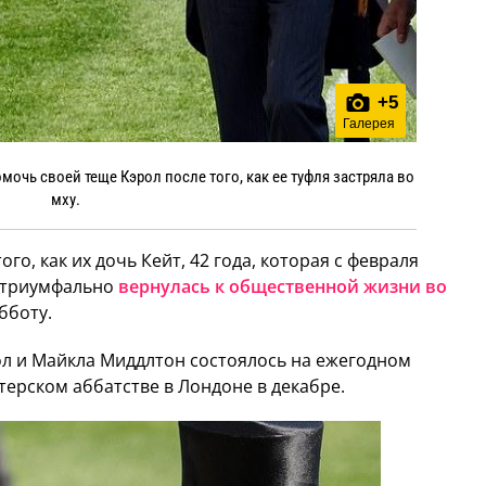
+
5
Галерея
мочь своей теще Кэрол после того, как ее туфля застряла во
мху.
ого, как их дочь Кейт, 42 года, которая с февраля
, триумфально
вернулась к общественной жизни во
бботу.
л и Майкла Миддлтон состоялось на ежегодном
ерском аббатстве в Лондоне в декабре.