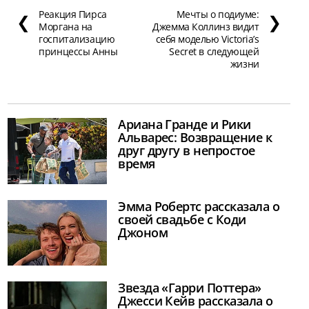
Реакция Пирса
Мечты о подиуме:
❮
❯
Моргана на
Джемма Коллинз видит
госпитализацию
себя моделью Victoria’s
принцессы Анны
Secret в следующей
жизни
Ариана Гранде и Рики
Альварес: Возвращение к
друг другу в непростое
время
Эмма Робертс рассказала о
своей свадьбе с Коди
Джоном
Звезда «Гарри Поттера»
Джесси Кейв рассказала о