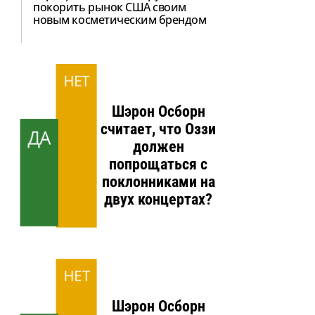
покорить рынок США своим
новым косметическим брендом
НЕТ
Шэрон Осборн
считает, что Оззи
ДА
должен
попрощаться с
поклонниками на
двух концертах?
НЕТ
Шэрон Осборн