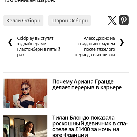
Келли Осборн
Шэрон Осборн
Coldplay выступят
Алекс Джонс на
❮
❯
хэдлайнерами
свидании с мужем
Гластонбери в пятый
после тяжелого
раз
периода в их жизни
Почему Ариана Гранде
делает перерыв в карьере
Тилан Блондо показала
роскошный девичник в спа-
отеле за £1400 за ночь на
юге Франции