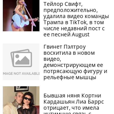
Тейлор Свифт,
предположительно,
удалила видео команды
Трампа в TikTok, в том
числе недавний пост с
ее песней August
Гвинет Пэлтроу
восхитила в новом
видео,
демонстрирующем ее
потрясающую фигуру и
рельефные мышцы
Бывшая няня Кортни
Кардашьян Лиа Баррс
отрицает, что имела
интимную связь с