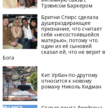
Трэвисом Баркером
Бритни Спирс сделала
душераздирающее
признание, что считает
себя «несостоявшейся
матерью», потому что
один из её сыновей
сказал ей, что не верит в
Бога
Кит Урбан по-другому
относится к новому
роману Николь Кидман
Старая почта Джейсона