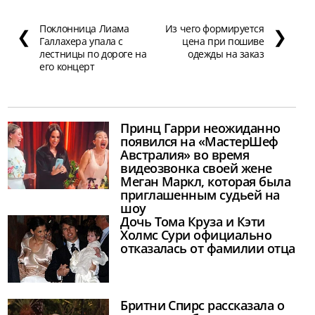
Поклонница Лиама
Из чего формируется
❮
❯
Галлахера упала с
цена при пошиве
лестницы по дороге на
одежды на заказ
его концерт
Принц Гарри неожиданно
появился на «МастерШеф
Австралия» во время
видеозвонка своей жене
Меган Маркл, которая была
приглашенным судьей на
шоу
Дочь Тома Круза и Кэти
Холмс Сури официально
отказалась от фамилии отца
Бритни Спирс рассказала о