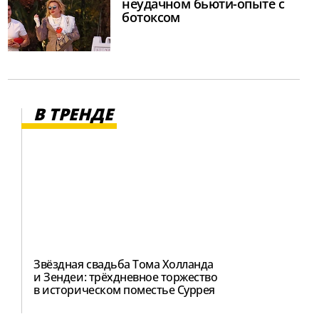
неудачном бьюти-опыте с
ботоксом
В ТРЕНДЕ
Звёздная свадьба Тома Холланда
и Зендеи: трёхдневное торжество
в историческом поместье Суррея