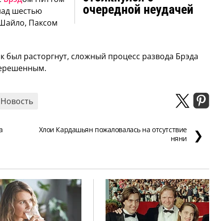
очередной неудачей
 над шестью
 Шайло, Паксом
рак был расторгнут, сложный процесс развода Брэда
нерешенным.
Новость
а
Хлои Кардашьян пожаловалась на отсутствие
❯
няни