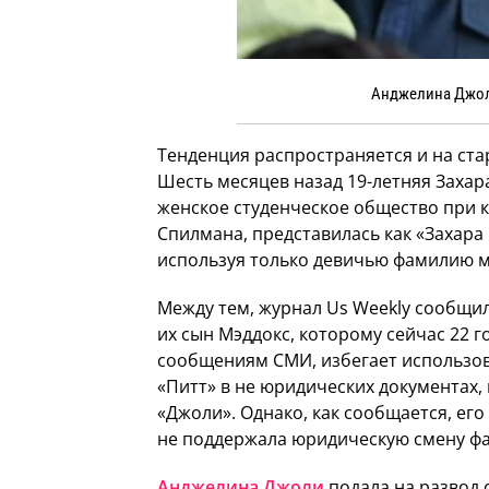
Анджелина Джоли
Тенденция распространяется и на ста
Шесть месяцев назад 19-летняя Захара
женское студенческое общество при 
Спилмана, представилась как «Захара
используя только девичью фамилию м
Между тем, журнал Us Weekly сообщил 
их сын Мэддокс, которому сейчас 22 го
сообщениям СМИ, избегает использо
«Питт» в не юридических документах,
«Джоли». Однако, как сообщается, его
не поддержала юридическую смену ф
Анджелина Джоли
подала на развод 