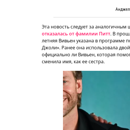
Анджели
Эта новость следует за аналогичным 
отказалась от фамилии Питт
. В прош
летняя Вивьен указана в программе п
Джоли». Ранее она использовала дво
официально ли Вивьен, которая помог
сменила имя, как ее сестра.