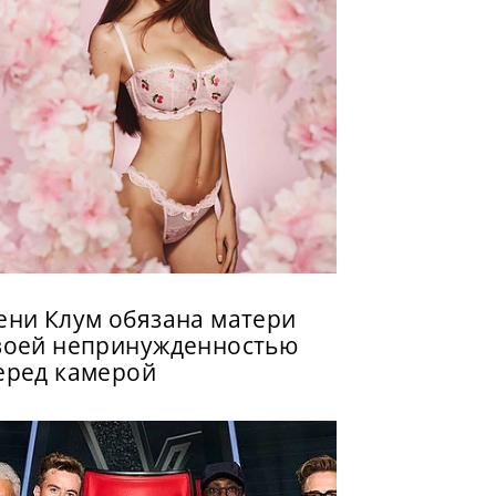
ени Клум обязана матери
воей непринужденностью
еред камерой