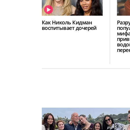
Как Николь Кидман
Разр
воспитывает дочерей
попу
мифа
прив
водо
пере