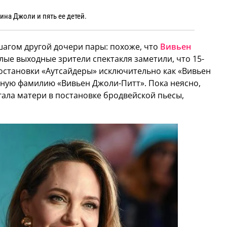
на Джоли и пять ее детей.
шагом другой дочери пары: похоже, что
Вивьен
лые выходные зрители спектакля заметили, что 15-
остановки «Аутсайдеры» исключительно как «Вивьен
йную фамилию «Вивьен Джоли-Питт». Пока неясно,
ала матери в постановке бродвейской пьесы,