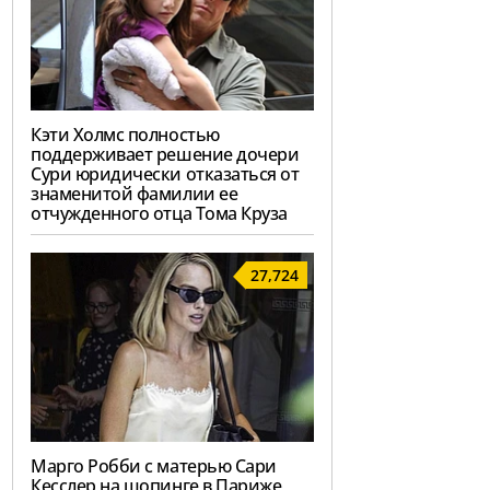
Кэти Холмс полностью
поддерживает решение дочери
Сури юридически отказаться от
знаменитой фамилии ее
отчужденного отца Тома Круза
27,724
Марго Робби с матерью Сари
Кесслер на шопинге в Париже