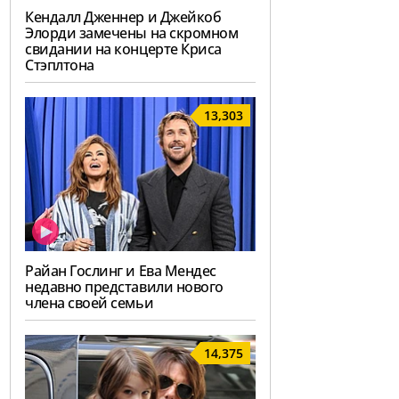
Кендалл Дженнер и Джейкоб
Элорди замечены на скромном
свидании на концерте Криса
Стэплтона
13,303
Райан Гослинг и Ева Мендес
недавно представили нового
члена своей семьи
14,375