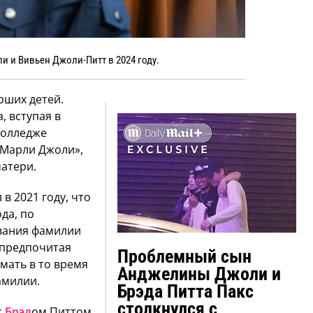
 и Вивьен Джоли-Питт в 2024 году.
рших детей.
, вступая в
колледже
 Марли Джоли»,
атери.
в 2021 году, что
да, по
вания фамилии
 предпочитая
Проблемный сын
 мать в то время
Анджелины Джоли и
амилии.
Брэда Питта Пакс
столкнулся с
с
Брэд
ом Питтом