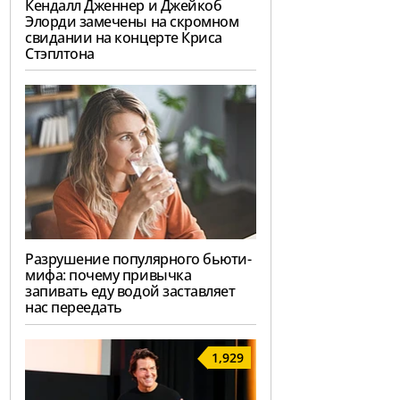
Кендалл Дженнер и Джейкоб
Элорди замечены на скромном
свидании на концерте Криса
Стэплтона
Разрушение популярного бьюти-
мифа: почему привычка
запивать еду водой заставляет
нас переедать
1,929