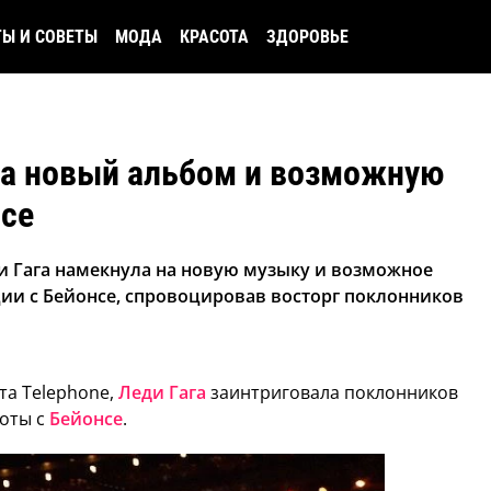
ТЫ И СОВЕТЫ
МОДА
КРАСОТА
ЗДОРОВЬЕ
на новый альбом и возможную
нсе
и Гага намекнула на новую музыку и возможное
и с Бейонсе, спровоцировав восторг поклонников
ита Telephone,
Леди Гага
заинтриговала поклонников
оты с
Бейонсе
.