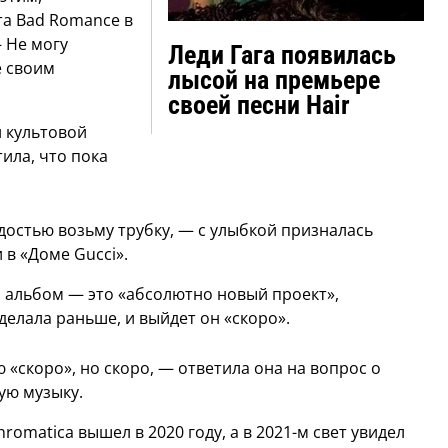
та Bad Romance в
 Не могу
Леди Гага появилась
е своим
лысой на премьере
своей песни Hair
 культовой
ила, что пока
адостью возьму трубку, — с улыбкой призналась
 в «Доме Gucci».
ий альбом — это «абсолютно новый проект»,
 делала раньше, и выйдет он «скоро».
ю «скоро», но скоро, — ответила она на вопрос о
ую музыку.
matica вышел в 2020 году, а в 2021-м свет увидел