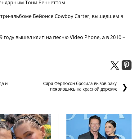
егендарным Тони Беннеттом.
нтри-альбоме Бейонсе Cowboy Carter, вышедшем в
9 году вышел клип на песню Video Phone, а в 2010 –
да и
Сара Фергюсон бросила вызов раку,
❯
появившись на красной дорожке