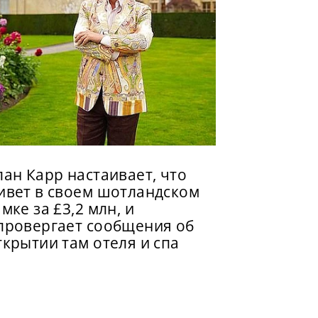
лан Карр настаивает, что
ивет в своем шотландском
амке за £3,2 млн, и
провергает сообщения об
ткрытии там отеля и спа