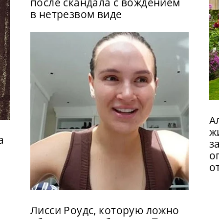
после скандала с вождением
в нетрезвом виде
А
ж
а
з
о
о
Лисси Роудс, которую ложно