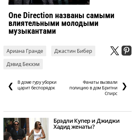
One Direction названы самыми
влиятельными молодыми
музыкантами
Ариана Гранде
Джастин Бибер
Дэвид Бекхэм
В доме гуру уборки
Фанаты вызвали
❮
❯
царит беспорядок
полицию в дом Бритни
Спирс
Брэдли Купер и Джиджи
Хадид женаты?