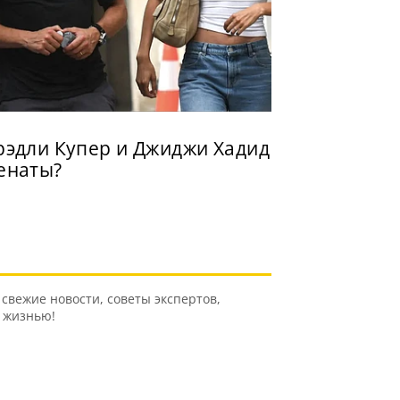
рэдли Купер и Джиджи Хадид
енаты?
свежие новости, советы экспертов,
ь жизнью!