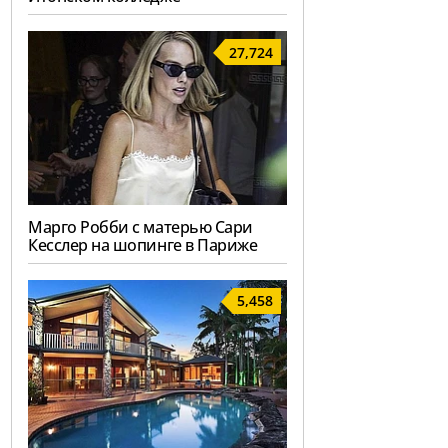
27,724
Марго Робби с матерью Сари
Кесслер на шопинге в Париже
5,458