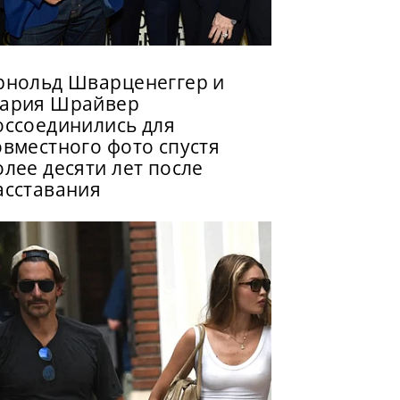
рнольд Шварценеггер и
ария Шрайвер
оссоединились для
овместного фото спустя
олее десяти лет после
асставания