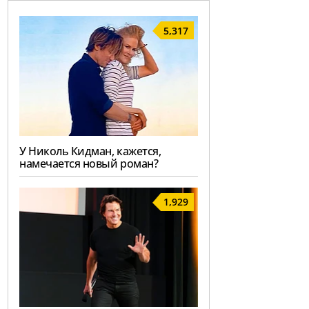
5,317
У Николь Кидман, кажется,
намечается новый роман?
1,929