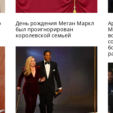
о
День рождения Меган Маркл
А
был проигнорирован
М
королевской семьей
в
с
б
р