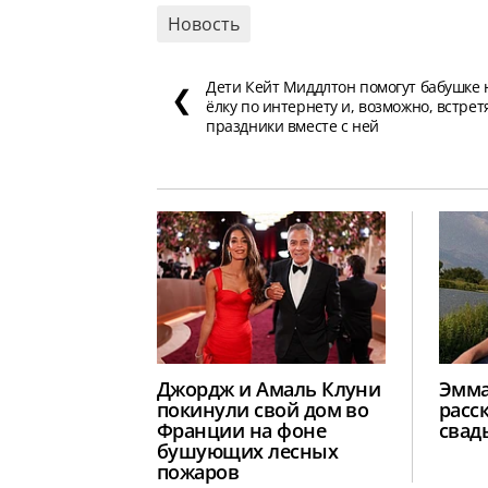
Новость
Дети Кейт Миддлтон помогут бабушке
❮
ёлку по интернету и, возможно, встрет
праздники вместе с ней
Джордж и Амаль Клуни
Эмма
покинули свой дом во
расс
Франции на фоне
свад
бушующих лесных
пожаров