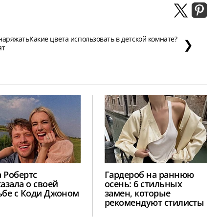
 наряжать
Какие цвета использовать в детской комнате?
❯
ят
 Робертс
Гардероб на раннюю
казала о своей
осень: 6 стильных
ьбе с Коди Джоном
замен, которые
рекомендуют стилисты