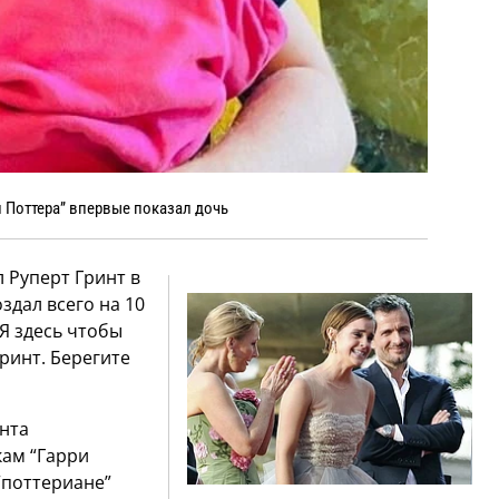
и Поттера” впервые показал дочь
 Руперт Гринт в
дал всего на 10
. Я здесь чтобы
ринт. Берегите
нта
кам “Гарри
“поттериане”